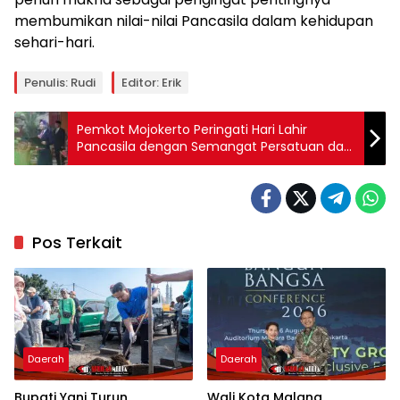
membumikan nilai-nilai Pancasila dalam kehidupan
sehari-hari.
Penulis: Rudi
Editor: Erik
Pemkot Mojokerto Peringati Hari Lahir
Pancasila dengan Semangat Persatuan dan
Perdamaian
Pos Terkait
Daerah
Daerah
Bupati Yani Turun
Wali Kota Malang