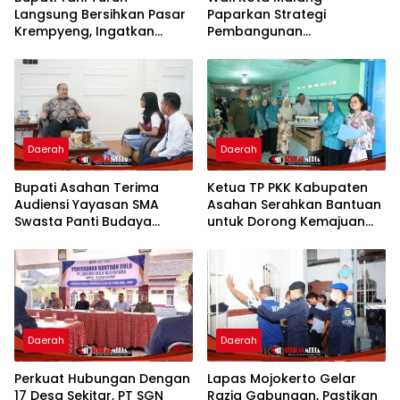
Langsung Bersihkan Pasar
Paparkan Strategi
Krempyeng, Ingatkan
Pembangunan
Ancaman Kemarau
Berkelanjutan di Forum
Panjang
Nasional CNN Indonesia
Daerah
Daerah
Bupati Asahan Terima
Ketua TP PKK Kabupaten
Audiensi Yayasan SMA
Asahan Serahkan Bantuan
Swasta Panti Budaya
untuk Dorong Kemajuan
Kisaran, Apresiasi Prestasi
Usaha Poklak Kelurahan
Grace Natalie Sagala
Sentang
Daerah
Daerah
Perkuat Hubungan Dengan
Lapas Mojokerto Gelar
17 Desa Sekitar, PT SGN
Razia Gabungan, Pastikan