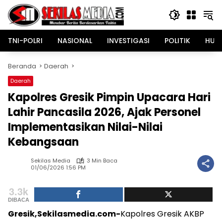
Langsung
ke
konten
TNI-POLRI
NASIONAL
INVESTIGASI
POLITIK
HUK
Beranda
Daerah
Daerah
Kapolres Gresik Pimpin Upacara Hari
Lahir Pancasila 2026, Ajak Personel
Implementasikan Nilai-Nilai
Kebangsaan
Sekilas Media
3 Min Baca
01/06/2026 1:56 PM
3.3k
DIBACA
Gresik,Sekilasmedia.com-
Kapolres Gresik AKBP