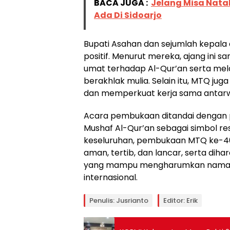
BACA JUGA :
Jelang Misa Natal
Ada Di Sidoarjo
Bupati Asahan dan sejumlah kepala
positif. Menurut mereka, ajang ini 
umat terhadap Al-Qur’an serta mela
berakhlak mulia. Selain itu, MTQ j
dan memperkuat kerja sama antar
Acara pembukaan ditandai dengan
Mushaf Al-Qur’an sebagai simbol re
keseluruhan, pembukaan MTQ ke-40
aman, tertib, dan lancar, serta dih
yang mampu mengharumkan nama d
internasional.
Penulis: Jusrianto
Editor: Erik