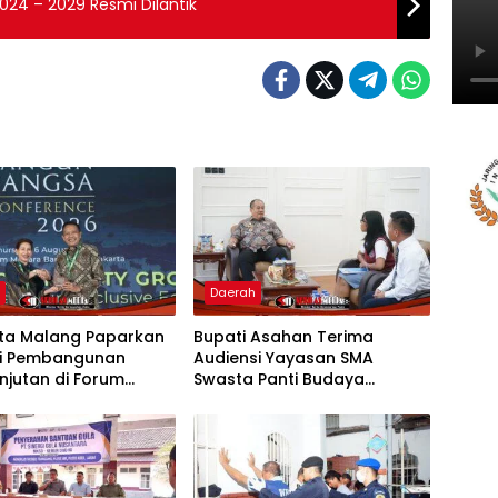
24 – 2029 Resmi Dilantik
h
Daerah
ota Malang Paparkan
Bupati Asahan Terima
gi Pembangunan
Audiensi Yayasan SMA
njutan di Forum
Swasta Panti Budaya
al CNN Indonesia
Kisaran, Apresiasi Prestasi
Grace Natalie Sagala