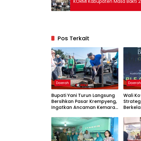
KORMI Kabupaten Masa Bakti 20
Pos Terkait
Daerah
Daera
Bupati Yani Turun Langsung
Wali K
Bersihkan Pasar Krempyeng,
Strate
Ingatkan Ancaman Kemarau
Berkela
Panjang
Nasion