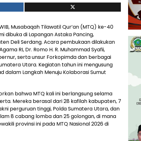
5 WIB, Musabaqah Tilawatil Qur’an (MTQ) ke-40
mi dibuka di Lapangan Astaka Pancing,
ten Deli Serdang. Acara pembukaan dilakukan
Agama RI, Dr. Romo H. R. Muhammad Syafii,
bernur, serta unsur Forkopimda dan berbagai
Sumatera Utara. Kegiatan tahun ini mengusung
kad dalam Langkah Menuju Kolaborasi Sumut
orkan bahwa MTQ kali ini berlangsung selama
eserta. Mereka berasal dari 28 kafilah kabupaten, 7
 yakni perguruan tinggi, Polda Sumatera Utara, dan
alam 8 cabang lomba dan 25 golongan, di mana
akili provinsi ini pada MTQ Nasional 2026 di