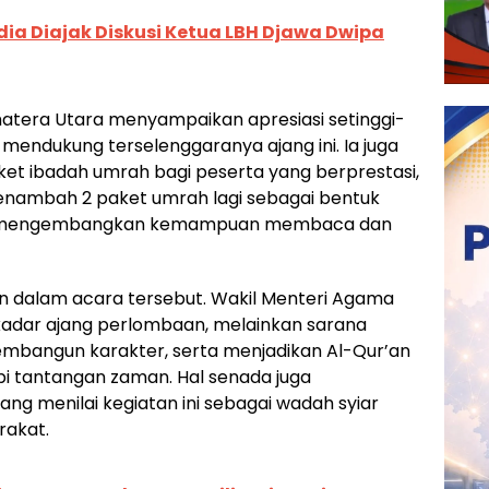
ia Diajak Diskusi Ketua LBH Djawa Dwipa
tera Utara menyampaikan apresiasi setinggi-
mendukung terselenggaranya ajang ini. Ia juga
et ibadah umrah bagi peserta yang berprestasi,
nambah 2 paket umrah lagi sebagai bentuk
us mengembangkan kemampuan membaca dan
n dalam acara tersebut. Wakil Menteri Agama
dar ajang perlombaan, melainkan sarana
bangun karakter, serta menjadikan Al-Qur’an
 tantangan zaman. Hal senada juga
ang menilai kegiatan ini sebagai wadah syiar
rakat.