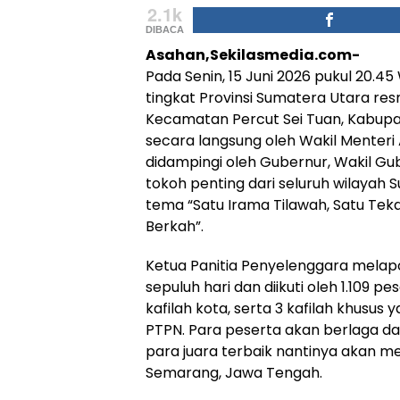
2.1k
DIBACA
Asahan,Sekilasmedia.com-
Pada Senin, 15 Juni 2026 pukul 20.4
tingkat Provinsi Sumatera Utara res
Kecamatan Percut Sei Tuan, Kabupa
secara langsung oleh Wakil Menteri 
didampingi oleh Gubernur, Wakil Gu
tokoh penting dari seluruh wilayah 
tema “Satu Irama Tilawah, Satu Te
Berkah”.
Ketua Panitia Penyelenggara melap
sepuluh hari dan diikuti oleh 1.109 p
kafilah kota, serta 3 kafilah khusus
PTPN. Para peserta akan berlaga d
para juara terbaik nantinya akan mew
Semarang, Jawa Tengah.