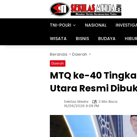
Langsung
ke
konten
TNI-POLRI
NASIONAL
INVESTIG
WISATA
BISNIS
BUDAYA
HIBU
Beranda
Daerah
Daerah
MTQ ke-40 Tingka
Utara Resmi Dibu
Sekilas Media
2 Min Baca
16/06/2026 6:08 PM