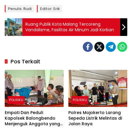
Penulis: Rudi
Editor: Erik
Ruang Publik Kota Malang Tercoreng
Vandalisme, Fasilitas Air Minum Jadi Korban
Pos Terkait
POLISIKU
POLISIKU
Empati Dan Peduli
Polres Mojokerto Larang
Kapolsek Balongbendo
Sepeda Listrik Melintas di
Menjenguk Anggota yang
Jalan Raya
Sakit