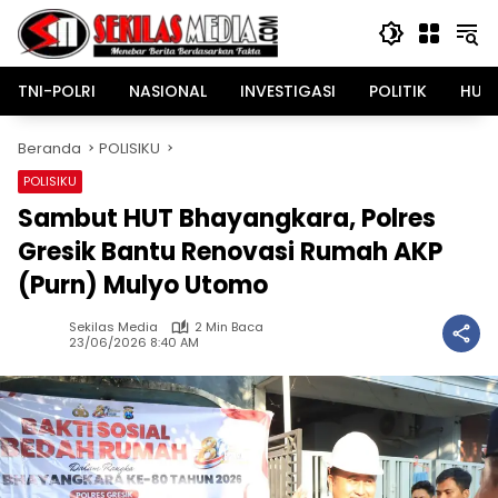
Langsung
ke
konten
TNI-POLRI
NASIONAL
INVESTIGASI
POLITIK
HUK
Beranda
POLISIKU
POLISIKU
Sambut HUT Bhayangkara, Polres
Gresik Bantu Renovasi Rumah AKP
(Purn) Mulyo Utomo
Sekilas Media
2 Min Baca
23/06/2026 8:40 AM