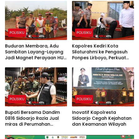
POLISIKU
POLISIKU
Buduran Membara, Adu
Kapolres Kediri Kota
Sambitan Layang-Layang
Silaturahmi ke Pengasuh
Jadi Magnet Perayaan HUT
Ponpes Lirboyo, Perkuat
RI ke-81
Sinergi Polri dan Ulama
POLISIKU
POLISIKU
Bupati Bersama Dandim
Inovatif Kapolresta
0816 Sidoarjo Razia Jual
Sidoarjo Cegah Kejahatan
miras di Perumahan
dan Keamanan Wilayah
Kahuripan Nirwana Village