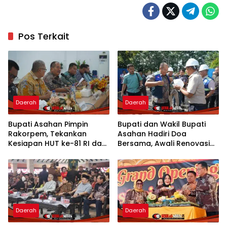
Pos Terkait
Daerah
Daerah
Bupati Asahan Pimpin
Bupati dan Wakil Bupati
Rakorpem, Tekankan
Asahan Hadiri Doa
Kesiapan HUT ke-81 RI dan
Bersama, Awali Renovasi
Penyusunan Program
Gedung Kantor Imigrasi
Prioritas 2027
Daerah
Daerah