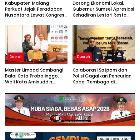
Kabupaten Malang
Dorong Ekonomi Lokal,
Perkuat Jejak Peradaban
Gubernur Sumsel Apresiasi
Nusantara Lewat Kongres
Kehadiran Lestari Resto
Kebudayaan
Dengan Promo Grand
Opening 50%
Daerah
Daerah
Master Limbad Sambangi
Kolaborasi Satpam dan
Balai Kota Probolinggo,
Polisi Gagalkan Pencurian
Wali Kota Aminuddin
Kabel Tembaga di
Sambut Hangat Kunjungan
Kawasan Industri Gresik
Silaturahmi