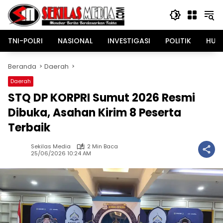
Langsung
ke
konten
TNI-POLRI
NASIONAL
INVESTIGASI
POLITIK
HUK
Beranda
Daerah
Daerah
STQ DP KORPRI Sumut 2026 Resmi
Dibuka, Asahan Kirim 8 Peserta
Terbaik
Sekilas Media
2 Min Baca
25/06/2026 10:24 AM