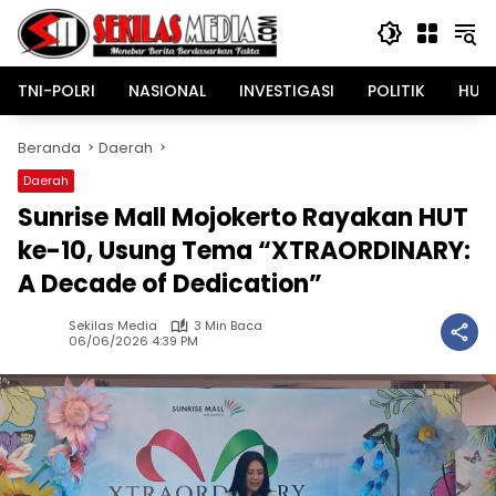
Langsung
ke
konten
TNI-POLRI
NASIONAL
INVESTIGASI
POLITIK
HUK
Beranda
Daerah
Daerah
Sunrise Mall Mojokerto Rayakan HUT
ke-10, Usung Tema “XTRAORDINARY:
A Decade of Dedication”
Sekilas Media
3 Min Baca
06/06/2026 4:39 PM