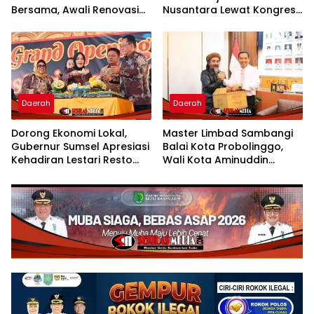
Bersama, Awali Renovasi
Nusantara Lewat Kongres
Gedung Kantor Imigrasi
Kebudayaan
Daerah
Daerah
Dorong Ekonomi Lokal,
Master Limbad Sambangi
Gubernur Sumsel Apresiasi
Balai Kota Probolinggo,
Kehadiran Lestari Resto
Wali Kota Aminuddin
Dengan Promo Grand
Sambut Hangat Kunjungan
Opening 50%
Silaturahmi