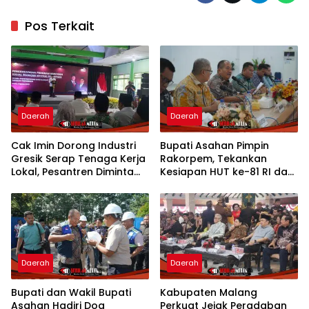
Pos Terkait
Daerah
Daerah
Cak Imin Dorong Industri
Bupati Asahan Pimpin
Gresik Serap Tenaga Kerja
Rakorpem, Tekankan
Lokal, Pesantren Diminta
Kesiapan HUT ke-81 RI dan
Jadi Pusat Pemberdayaan
Penyusunan Program
Prioritas 2027
Daerah
Daerah
Bupati dan Wakil Bupati
Kabupaten Malang
Asahan Hadiri Doa
Perkuat Jejak Peradaban