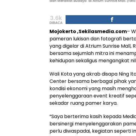
dan Merawat Budaya" di Atrium Sunrise Mall. (foto
3.6k
DIBACA
Mojokerto ,Sekilasmedia.com
– W
pameran lukisan dan fotografi bert
yang digelar di Atrium Sunrise Mall,
bersama sejumlah mitra ini menamp
kehidupan sekaligus mengangkat nila
Wali Kota yang akrab disapa Ning It
Center bersama berbagai pihak yang
kondisi ekonomi yang masih mengha
penyelenggaraan event kreatif seper
sekadar ruang pamer karya.
“Saya berterima kasih kepada Media
bersinergi menyelenggarakan pamera
perlu diwaspadai, kegiatan seperti 