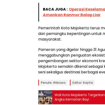
BACA JUGA :
Operasi Keselama
Amankan Ranmor Balap Liar
Pemerintah Kota Mojokerto terus m
dan pemangku kepentingan untuk 
masyarakat.
Pameran yang digelar hingga 31 Agus
menggabungkan penguatan ekosiste
pengembangan sektor ekonomi kreati
Mojokerto semakin dikenal sebagai 
seni sekaligus destinasi berbagai e
Penulis: Wibowo
Editor: Kaylla
Wali Kota Mojokerto Targetkan
Angka Kematian Bayi