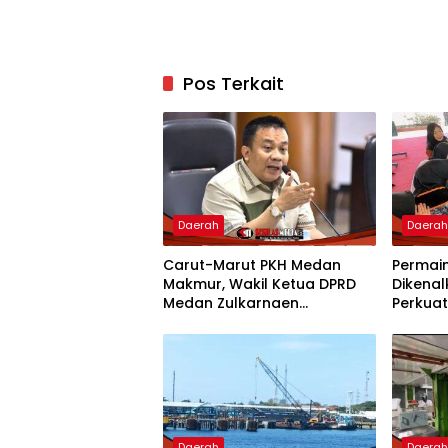
Pos Terkait
Daerah
Daera
Carut-Marut PKH Medan
Permain
Makmur, Wakil Ketua DPRD
Dikenal
Medan Zulkarnaen
Perkuat
Pertanyakan Keseriusan
Mojoke
Pemko Salurkan Bansos
Daerah
Daera