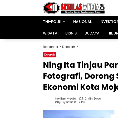
Langsung
ke
konten
TNI-POLRI
NASIONAL
INVESTIG
WISATA
BISNIS
BUDAYA
HIBU
Beranda
Daerah
Daerah
Ning Ita Tinjau P
Fotografi, Dorong
Ekonomi Kota Moj
Sekilas Media
2 Min Baca
08/07/2026 6:32 PM