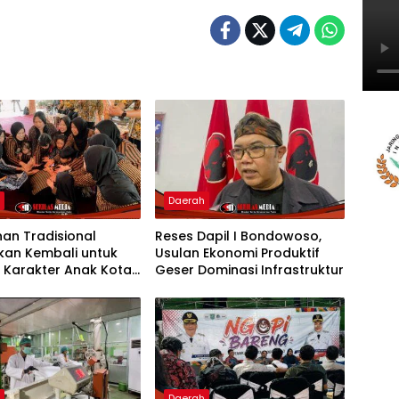
h
Daerah
an Tradisional
Reses Dapil I Bondowoso,
kan Kembali untuk
Usulan Ekonomi Produktif
 Karakter Anak Kota
Geser Dominasi Infrastruktur
rto
h
Daerah