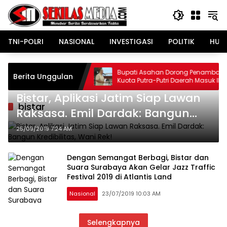
Langsung
ke
konten
TNI-POLRI
NASIONAL
INVESTIGASI
POLITIK
HUK
ampah
Bupati Asahan Dorong Penambahan
Berita Unggulan
 Bejijong:
Kuota Putra-Putri Daerah Masuk IPDN
a Menjadi
Bistar, Aplikasi Jatim Siap Lawan
s
bistar
Raksasa. Emil Dardak: Bangun
Kredibilitas, Wani Rek!
25/09/2019 7:24 AM
Dengan Semangat Berbagi, Bistar dan
Suara Surabaya Akan Gelar Jazz Traffic
Festival 2019 di Atlantis Land
Nasional
23/07/2019 10:03 AM
Selengkapnya