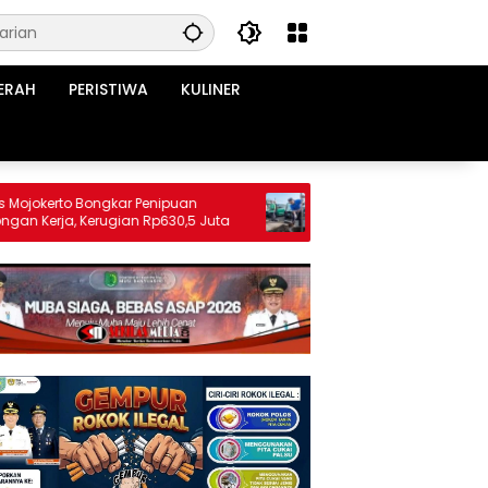
ERAH
PERISTIWA
KULINER
rto Bongkar Penipuan
Bupati Yani Turun Langsung Bersi
a, Kerugian Rp630,5 Juta
Pasar Krempyeng, Ingatkan Anca
Kemarau Panjang