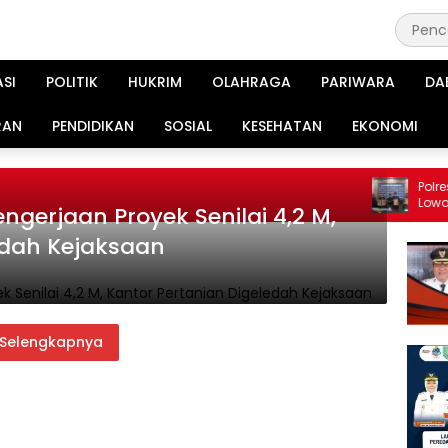
ASI
POLITIK
HUKRIM
OLAHRAGA
PARIWARA
DA
RAN
PENDIDIKAN
SOSIAL
KESEHATAN
EKONOMI
Polres Mojoke
Lowongan Kerj
gerjaan Proyek Senilai 4,2 M,
edah Kejaksaan
Selengkapnya