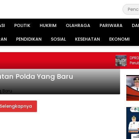
ASI
POLITIK
HUKRIM
OLAHRAGA
PARIWARA
DA
RAN
PENDIDIKAN
SOSIAL
KESEHATAN
EKONOMI
DPRD Mojokert
Perubahan AP
Ranperda
utan Polda Yang Baru
Selengkapnya