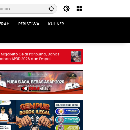
ERAH
PERISTIWA
KULINER
o Gelar Paripurna, Bahas
Warga Bawean Kerap Terlantar Sa
BD 2026 dan Empat
Cuaca Buruk, DPRD Gresik Dorong
Penambahan Armada