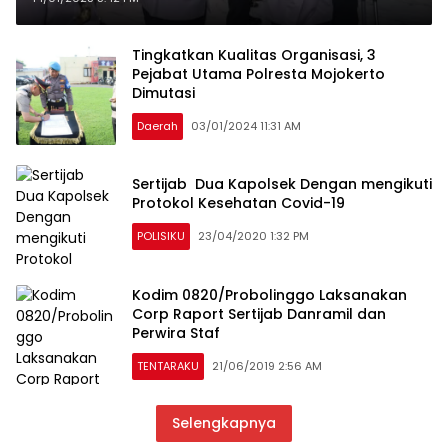
Kapolres Blitar
Tingkatkan Kualitas Organisasi, 3
Pejabat Utama Polresta Mojokerto
Dimutasi
Daerah
03/01/2024 11:31 AM
Sertijab Dua Kapolsek Dengan mengikuti
Protokol Kesehatan Covid-19
POLISIKU
23/04/2020 1:32 PM
Kodim 0820/Probolinggo Laksanakan
Corp Raport Sertijab Danramil dan
Perwira Staf
TENTARAKU
21/06/2019 2:56 AM
Selengkapnya