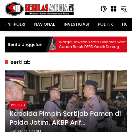
Langsung
ke
konten
TNI-POLRI
NASIONAL
INVESTIGASI
POLITIK
HUK
ahas
Warga Bawean Kerap Terlantar Saat
Bun
Berita Unggulan
Cuaca Buruk, DPRD Gresik Dorong
Jau
Penambahan Armada
Dini
sertijab
POLISIKU
Kapolda Pimpin Sertijab Pamen di
Polda Jatim, AKBP Arif
Fazlurrahman Resmi Jabat
14/01/2025 5:42 PM