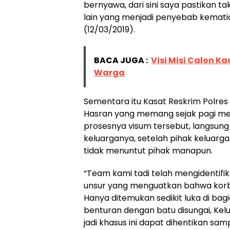
bernyawa, dari sini saya pastikan 
lain yang menjadi penyebab kematia
(12/03/2019).
BACA JUGA :
Visi Misi Calon K
Warga
Sementara itu Kasat Reskrim Polres
Hasran yang memang sejak pagi mem
prosesnya visum tersebut, langsu
keluarganya, setelah pihak keluarg
tidak menuntut pihak manapun.
“Team kami tadi telah mengidentifi
unsur yang menguatkan bahwa kor
Hanya ditemukan sedikit luka di bag
benturan dengan batu disungai, Kelu
jadi khasus ini dapat dihentikan sampa