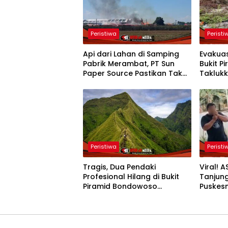
Peristiwa
Peristi
Api dari Lahan di Samping
Evakuas
Pabrik Merambat, PT Sun
Bukit P
Paper Source Pastikan Tak
Taklukk
Ada Korban
Punggu
Peristiwa
Peristi
Tragis, Dua Pendaki
Viral! 
Profesional Hilang di Bukit
Tanjung
Piramid Bondowoso
Puskes
Ditemukan Tak Bernyawa
“Memalu
Etik