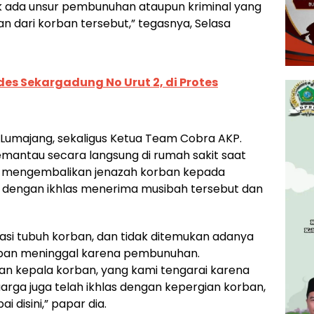
tak ada unsur pembunuhan ataupun kriminal yang
n dari korban tersebut,” tegasnya, Selasa
ades Sekargadung No Urut 2, di Protes
 Lumajang, sekaligus Ketua Team Cobra AKP.
antau secara langsung di rumah sakit saat
ng mengembalikan jenazah korban kepada
a dengan ikhlas menerima musibah tersebut dan
kasi tubuh korban, dan tidak ditemukan adanya
ban meninggal karena pembunuhan.
ian kepala korban, yang kami tengarai karena
arga juga telah ikhlas dengan kepergian korban,
i disini,” papar dia.