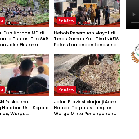
wa
Peristiwa
i Dua Korban MD di
Heboh Penemuan Mayat di
iramid Tuntas, Tim SAR
Teras Rumah Kos, Tim INAFIS
an Jalur Ekstrem
Polres Lamongan Langsung
ng Naga
Olah TKP
wa
Peristiwa
ASN Puskesmas
Jalan Provinsi Marjanji Aceh
 Haloban Usir Kepala
Hampir Terputus Longsor,
mas, Warga:
Warga Minta Penanganan
kan, Ini Pelanggaran
Segera