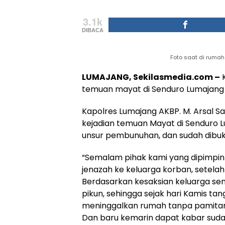
3.1k
DIBACA
Foto saat di rumah
LUMAJANG, Sekilasmedia.com –
K
temuan mayat di Senduro Lumajang 
Kapolres Lumajang AKBP. M. Arsal Sa
kejadian temuan Mayat di Senduro L
unsur pembunuhan, dan sudah dibukt
“Semalam pihak kami yang dipimpi
jenazah ke keluarga korban, setela
Berdasarkan kesaksian keluarga s
pikun, sehingga sejak hari Kamis tan
meninggalkan rumah tanpa pamita
Dan baru kemarin dapat kabar sud