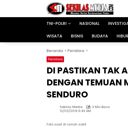
Langsung
ke
konten
TNI-POLRI
NASIONAL
INVESTIG
WISATA
BISNIS
BUDAYA
HIBU
Beranda
Peristiwa
Peristiwa
DI PASTIKAN TAK
DENGAN TEMUAN 
SENDURO
Sekilas Media
3 Min Baca
12/03/2019 6:43 AM
Foto saat di rumah sakit