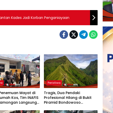
antan Kades Jadi Korban Penganiayaan
wa
Peristiwa
Penemuan Mayat di
Tragis, Dua Pendaki
umah Kos, Tim INAFIS
Profesional Hilang di Bukit
 Lamongan Langsung
Piramid Bondowoso
KP
Ditemukan Tak Bernyawa