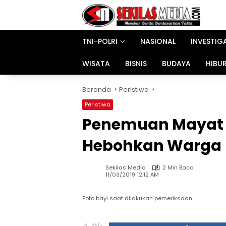
Langsung
ke
konten
TNI-POLRI
NASIONAL
INVESTIG
WISATA
BISNIS
BUDAYA
HIBU
Beranda
Peristiwa
Peristiwa
Penemuan Mayat 
Hebohkan Warga
Sekilas Media
2 Min Baca
11/03/2019 12:12 AM
Foto bayi saat dilakukan pemeriksaan