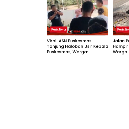
Peristiwa
Peristi
Viral! ASN Puskesmas
Jalan P
Tanjung Haloban Usir Kepala
Hampir 
Puskesmas, Warga:
Warga 
“Memalukan, Ini Pelanggaran
Segera
Etik