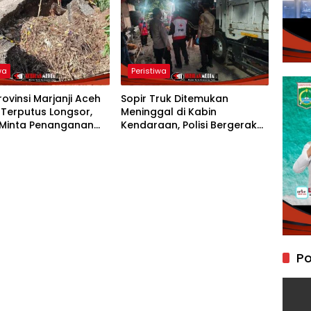
wa
Peristiwa
rovinsi Marjanji Aceh
Sopir Truk Ditemukan
Terputus Longsor,
Meninggal di Kabin
Minta Penanganan
Kendaraan, Polisi Bergerak
Cepat ke Lokasi
Po