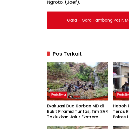
Ngroto. (Joef).
Gara – Gara Tambang Pasir, M
Pos Terkait
Peristiwa
Peristi
Evakuasi Dua Korban MD di
Heboh 
Bukit Piramid Tuntas, Tim SAR
Teras R
Taklukkan Jalur Ekstrem
Polres
Punggung Naga
Olah T