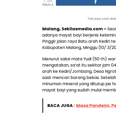
1.8k
DIBACA
Foto bayi saat dil
Malang, Sekilasmedia.com –
Seor
adanya mayat bayi berjenis kelamin 
Pinggir jalan raya Batu arah Kediri
Kabupaten Malang, Minggu (10/ 3/20
Menurut saksi mata Yudi (50 th) wa
mengatakan, sa’at itu sekitar jam 04.0
arah ke Kediri/Jombang, Desa Ngrot
saat mencari barang bekas. Setelah
minuman mineral yang ditutup jas hu
mayat bayi yang sudah mulai memb
BACA JUGA :
Masa Pandemi, Pes