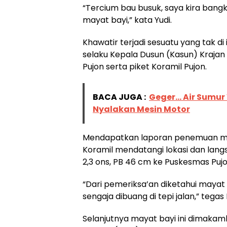
“Tercium bau busuk, saya kira bangka
mayat bayi,” kata Yudi.
Khawatir terjadi sesuatu yang tak d
selaku Kepala Dusun (Kasun) Krajan
Pujon serta piket Koramil Pujon.
BACA JUGA :
Geger... Air Sumu
Nyalakan Mesin Motor
Mendapatkan laporan penemuan maya
Koramil mendatangi lokasi dan lan
2,3 ons, PB 46 cm ke Puskesmas Pujo
“Dari pemeriksa’an diketahui mayat b
sengaja dibuang di tepi jalan,” tega
Selanjutnya mayat bayi ini dimak