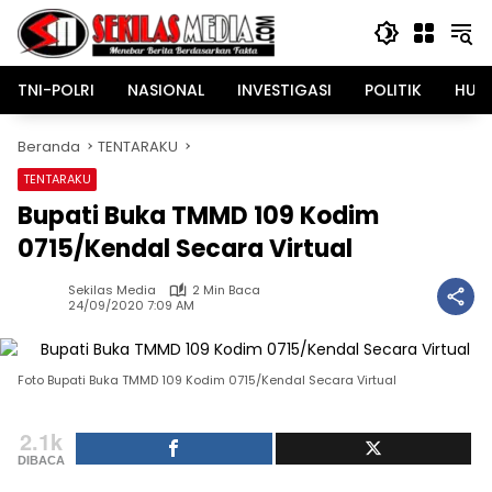
Langsung
ke
konten
TNI-POLRI
NASIONAL
INVESTIGASI
POLITIK
HUK
Beranda
TENTARAKU
TENTARAKU
Bupati Buka TMMD 109 Kodim
0715/Kendal Secara Virtual
Sekilas Media
2 Min Baca
24/09/2020 7:09 AM
Foto Bupati Buka TMMD 109 Kodim 0715/Kendal Secara Virtual
2.1k
DIBACA