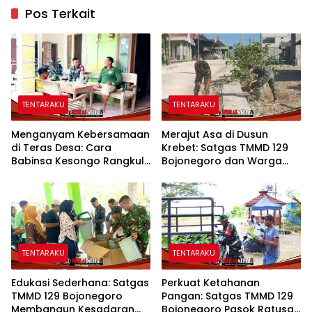
Pos Terkait
TENTARAKU
TENTARAKU
Menganyam Kebersamaan
Merajut Asa di Dusun
di Teras Desa: Cara
Krebet: Satgas TMMD 129
Babinsa Kesongo Rangkul
Bojonegoro dan Warga
Warga Sukseskan TMMD
Kompak Perkuat Drainase
129 Bojonegoro
TENTARAKU
TENTARAKU
Edukasi Sederhana: Satgas
Perkuat Ketahanan
TMMD 129 Bojonegoro
Pangan: Satgas TMMD 129
Membangun Kesadaran
Bojonegoro Pasok Ratusan