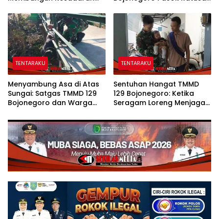
dan Karakter Peduli
Bibit Sayuran untuk Warga
Lingkungan di Kesongo
Kesongo
TENTARAKU
TENTARAKU
Menyambung Asa di Atas
Sentuhan Hangat TMMD
Sungai: Satgas TMMD 129
129 Bojonegoro: Ketika
Bojonegoro dan Warga
Seragam Loreng Menjaga
Wujudkan Jembatan Brang
Senyum Sang Balita di
Etan
Kesongo