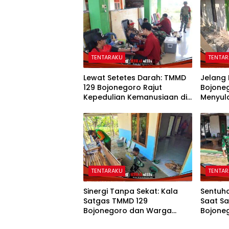
TENTARAKU
TENTA
Lewat Setetes Darah: TMMD
Jelang
129 Bojonegoro Rajut
Bojone
Kepedulian Kemanusiaan di
Menyul
Desa Kesongo
Mbah K
Hunian
TENTARAKU
TENTA
Sinergi Tanpa Sekat: Kala
Sentuha
Satgas TMMD 129
Saat S
Bojonegoro dan Warga
Bojone
Kesongo Bahu-Membahu
Kasida