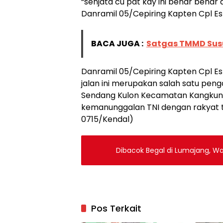
“senjata cu pat kay ini benar bena
Danramil 05/Cepiring Kapten Cpl Es
BACA JUGA :
Satgas TMMD Susun
Danramil 05/Cepiring Kapten Cpl Es
jalan ini merupakan salah satu pe
Sendang Kulon Kecamatan Kangkung
kemanunggalan TNI dengan rakyat t
0715/Kendal)
Dibacok Begal di Lumajang, W
Pos Terkait