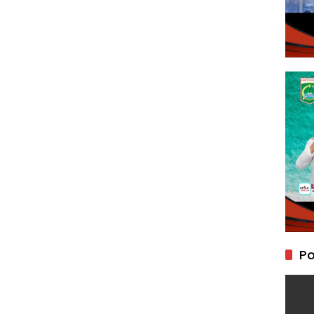
ak Tercinta
Po