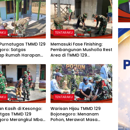
RAKU
TENTARAKU
 Purnatugas TMMD 129
Memasuki Fase Finishing:
goro: Satgas
Pembangunan Musholla Rest
ap Rumah Harapan
Area di TMMD 129
asiman Menjadi
Bojonegoro Tahap Pasang
 Layak dan Nyaman
Keramik dan Pengecatan
Teras
RAKU
TENTARAKU
n Kasih di Kesongo:
Warisan Hijau TMMD 129
atgas TMMD 129
Bojonegoro: Menanam
goro Merangkul Mbah
Pohon, Merawat Masa
h Menatap Rumah
Depan Desa Kesongo