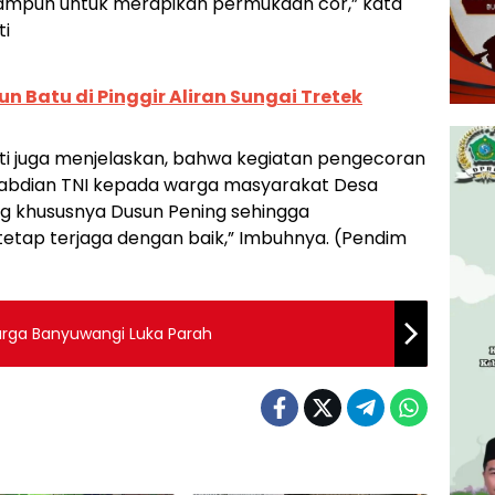
r ampuh untuk merapikan permukaan cor,” kata
ti
 Batu di Pinggir Aliran Sungai Tretek
ti juga menjelaskan, bahwa kegiatan pengecoran
ngabdian TNI kepada warga masyarakat Desa
 khususnya Dusun Pening sehingga
etap terjaga dengan baik,” Imbuhnya. (Pendim
arga Banyuwangi Luka Parah