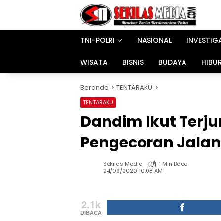
Langsung
ke
konten
TNI-POLRI
NASIONAL
INVESTIG
WISATA
BISNIS
BUDAYA
HIBU
Beranda
TENTARAKU
TENTARAKU
Dandim Ikut Terj
Pengecoran Jala
Sekilas Media
1 Min Baca
24/09/2020 10:08 AM
2.1k
DIBACA