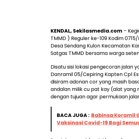
KENDAL, Sekilasmedia.com
– Keg
TMMD ) Reguler ke-109 Kodim 0715/K
Desa Sendang Kulon Kecamatan Kang
Satgas TMMD bersama warga sete
Disatu sisi lokasi pengecoran jala
Danramil 05/Cepiring Kapten Cpl Es
disiram adonan cor yang masih bas
andalan milik cu pat kay (alat yang m
dengan tujuan agar permukaan jalan
BACA JUGA :
Babinsa Koramil 
Vaksinasi Covid-19 Bagi Sem