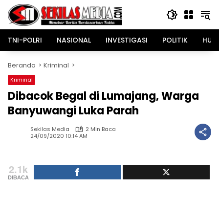
Langsung
ke
konten
TNI-POLRI
NASIONAL
INVESTIGASI
POLITIK
HUK
Beranda
Kriminal
Kriminal
Dibacok Begal di Lumajang, Warga
Banyuwangi Luka Parah
Sekilas Media
2 Min Baca
24/09/2020 10:14 AM
2.1k
DIBACA