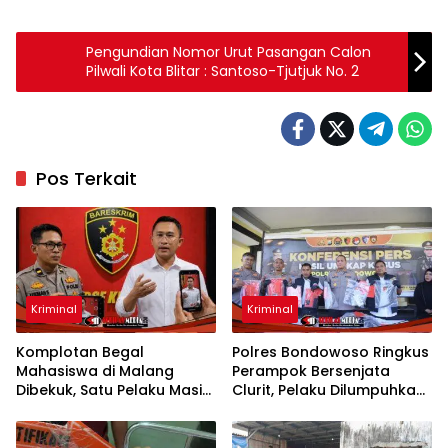
Pengundian Nomor Urut Pasangan Calon
Pilwali Kota Blitar : Santoso-Tjutjuk No. 2
Pos Terkait
Kriminal
Kriminal
Komplotan Begal
Polres Bondowoso Ringkus
Mahasiswa di Malang
Perampok Bersenjata
Dibekuk, Satu Pelaku Masih
Clurit, Pelaku Dilumpuhkan
Buron
Saat Melawan