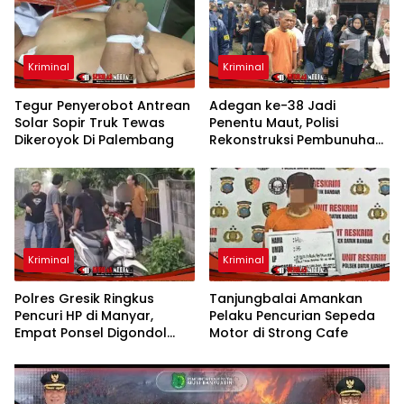
Kriminal
Kriminal
Tegur Penyerobot Antrean
Adegan ke-38 Jadi
Solar Sopir Truk Tewas
Penentu Maut, Polisi
Dikeroyok Di Palembang
Rekonstruksi Pembunuhan
Sadis di Mojokerto
Kriminal
Kriminal
Polres Gresik Ringkus
Tanjungbalai Amankan
Pencuri HP di Manyar,
Pelaku Pencurian Sepeda
Empat Ponsel Digondol
Motor di Strong Cafe
Saat Pesta Ulang Tahun