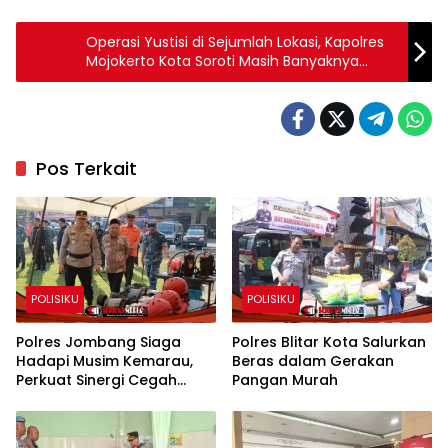
Operasi Yustisi di Sejumlah Lokasi, Kapolres
Mojokerto Kota Soroti Masih Banyaknya
Pelanggar Protokol Kesehatan
Pos Terkait
POLISIKU
POLISIKU
Polres Jombang Siaga
Polres Blitar Kota Salurkan
Hadapi Musim Kemarau,
Beras dalam Gerakan
Perkuat Sinergi Cegah
Pangan Murah
Kekeringan dan Karhutla