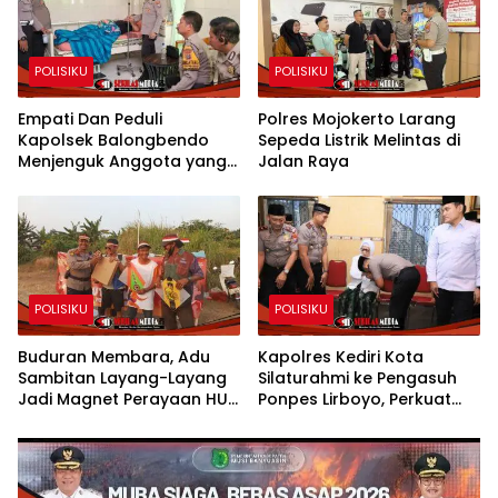
POLISIKU
POLISIKU
Empati Dan Peduli
Polres Mojokerto Larang
Kapolsek Balongbendo
Sepeda Listrik Melintas di
Menjenguk Anggota yang
Jalan Raya
Sakit
POLISIKU
POLISIKU
Buduran Membara, Adu
Kapolres Kediri Kota
Sambitan Layang-Layang
Silaturahmi ke Pengasuh
Jadi Magnet Perayaan HUT
Ponpes Lirboyo, Perkuat
RI ke-81
Sinergi Polri dan Ulama