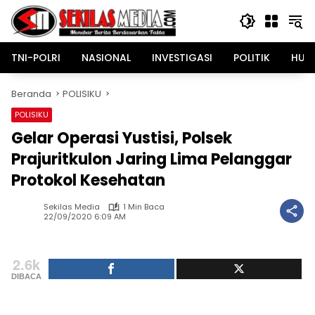
Langsung
ke
konten
TNI-POLRI
NASIONAL
INVESTIGASI
POLITIK
HUK
Beranda
POLISIKU
POLISIKU
Gelar Operasi Yustisi, Polsek
Prajuritkulon Jaring Lima Pelanggar
Protokol Kesehatan
Sekilas Media
1 Min Baca
22/09/2020 6:09 AM
2.6k
DIBACA