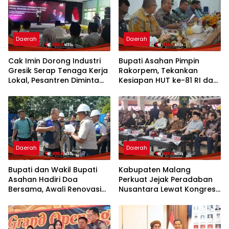
Daerah
Daerah
Cak Imin Dorong Industri
Bupati Asahan Pimpin
Gresik Serap Tenaga Kerja
Rakorpem, Tekankan
Lokal, Pesantren Diminta
Kesiapan HUT ke-81 RI dan
Jadi Pusat Pemberdayaan
Penyusunan Program
Prioritas 2027
Daerah
Daerah
Bupati dan Wakil Bupati
Kabupaten Malang
Asahan Hadiri Doa
Perkuat Jejak Peradaban
Bersama, Awali Renovasi
Nusantara Lewat Kongres
Gedung Kantor Imigrasi
Kebudayaan