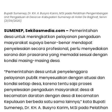
Bupati Sumenep, Dr. KH. A. Busyro Karim, M.Si pada Pelatihan Pengembangan
Unit Pengaduan di Desa se-Kabupaten Sumenep di Hotel De Baghraf, Senin
(21/09/2020).
SUMENEP, Sekilasmedia.com –
Pemerintahan
desa untuk meningkatkan pelayanan pengaduan
masyarakat supaya benar-benar mendapat
penyelesaian secara profesional, perlu menyediakan
sarana dan prasarana yang memadai sesuai dengan
kondisi masing-masing desa.
“Pemerintahan desa untuk penyelenggara
pelayanan publik menyesuaikan dengan situasi dan
kondisi setiap desa, karena tentu saja proses
penyelesaian pengaduan masyarakat desa di
kecamatan daratan dengan desa di kecamatan
Kepulauan berbeda satu sama lainnya,” kata Bupati
Sumenep, Dr. KH. A. Busyro Karim, M.Si pada Pelatihan