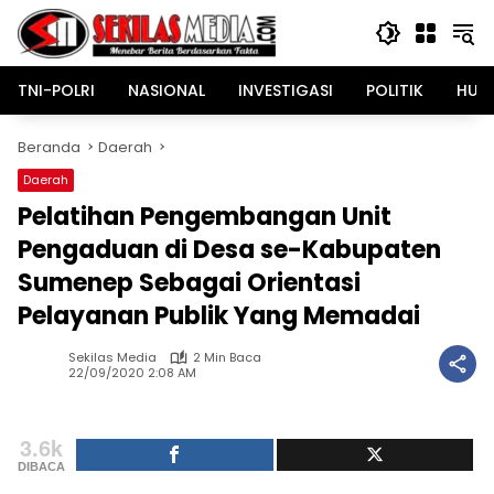
Langsung
ke
konten
TNI-POLRI
NASIONAL
INVESTIGASI
POLITIK
HUK
Beranda
Daerah
Daerah
Pelatihan Pengembangan Unit
Pengaduan di Desa se-Kabupaten
Sumenep Sebagai Orientasi
Pelayanan Publik Yang Memadai
Sekilas Media
2 Min Baca
22/09/2020 2:08 AM
3.6k
DIBACA