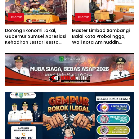
Daerah
Daerah
Dorong Ekonomi Lokal,
Master Limbad Sambangi
Gubernur Sumsel Apresiasi
Balai Kota Probolinggo,
Kehadiran Lestari Resto
Wali Kota Aminuddin
Dengan Promo Grand
Sambut Hangat Kunjungan
Opening 50%
Silaturahmi