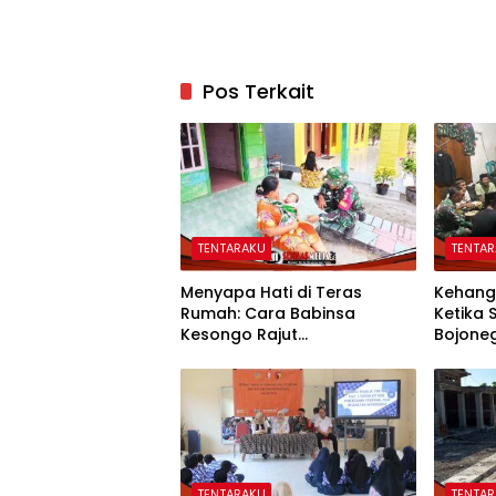
Pos Terkait
TENTARAKU
TENTA
Menyapa Hati di Teras
Kehang
Rumah: Cara Babinsa
Ketika
Kesongo Rajut
Bojone
Kebersamaan di TMMD 129
Menyat
Bojonegoro
TENTARAKU
TENTA