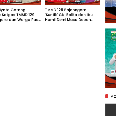
Nyata Gotong
TMMD 129 Bojonegoro:
: Satgas TMMD 129
‘Suntik’ Gizi Balita dan Ibu
goro dan Warga Pacu
Hamil Demi Masa Depan
gunan Drainase
Bebas Stunting
eawetan Jalan Desa
Po