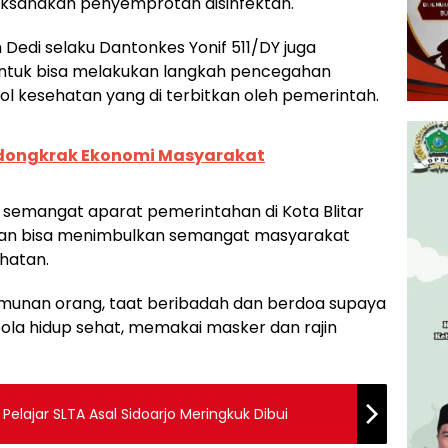
laksanakan penyemprotan disinfektan.
Dedi selaku Dantonkes Yonif 511/DY juga
tuk bisa melakukan langkah pencegahan
l kesehatan yang di terbitkan oleh pemerintah.
ndongkrak Ekonomi Masyarakat
semangat aparat pemerintahan di Kota Blitar
tan bisa menimbulkan semangat masyarakat
hatan.
munan orang, taat beribadah dan berdoa supaya
pola hidup sehat, memakai masker dan rajin
Pelajar SLTA Asal Sidoarjo Meringkuk Dibui