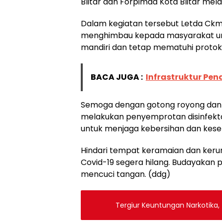
Blitar dan Forpimda Kota Blitar me
Dalam kegiatan tersebut Letda Ckm 
menghimbau kepada masyarakat un
mandiri dan tetap mematuhi protoko
BACA JUGA :
Infrastruktur Pe
Semoga dengan gotong royong dan 
melakukan penyemprotan disinfek
untuk menjaga kebersihan dan kese
Hindari tempat keramaian dan keru
Covid-19 segera hilang. Budayakan 
mencuci tangan. (ddg)
Tergiur Keuntungan Narkotika, 