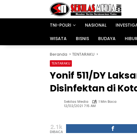
Langsung
ke
konten
TNI-POLRI
NASIONAL
INVESTIG
WISATA
BISNIS
BUDAYA
HIBU
Beranda
TENTARAKU
TENTARAKU
Yonif 511/DY Lak
Disinfektan di Kota
Sekilas Media
1 Min Baca
12/02/2021 7:15 AM
2.1k
DIBACA