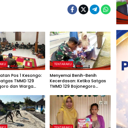
RAKU
TENTARAKU
atan Pos 1 Kesongo:
Menyemai Benih-Benih
 Satgas TMMD 129
Kecerdasan: Ketika Satgas
goro dan Warga
TMMD 129 Bojonegoro
u Tanpa Sekat
Membuka ‘Jendela Dunia’
Anak-Anak Kesongo
RAKU
TENTARAKU