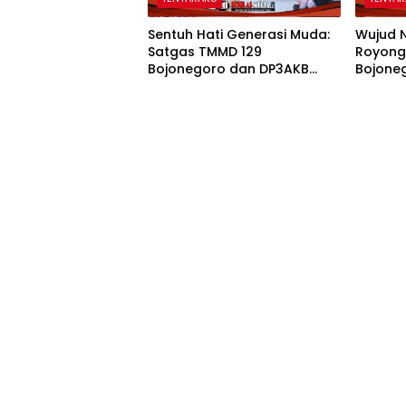
Sentuh Hati Generasi Muda:
Wujud 
Satgas TMMD 129
Royong
Bojonegoro dan DP3AKB
Bojone
Edukasi Stunting, serta
Pemban
Kesehatan Reproduksi di
demi K
Kesongo