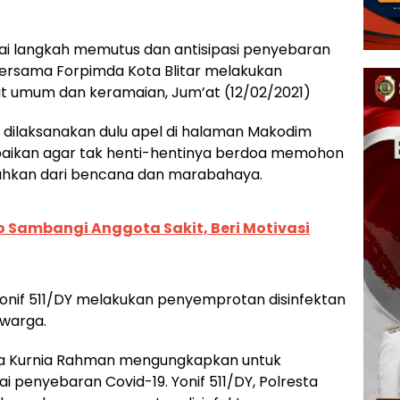
i langkah memutus dan antisipasi penyebaran
Y bersama Forpimda Kota Blitar melakukan
t umum dan keramaian, Jum’at (12/02/2021)
ilaksanakan dulu apel di halaman Makodim
paikan agar tak henti-hentinya berdoa memohon
auhkan dari bencana dan marabahaya.
 Sambangi Anggota Sakit, Beri Motivasi
Yonif 511/DY melakukan penyemprotan disinfektan
 warga.
tya Kurnia Rahman mengungkapkan untuk
penyebaran Covid-19. Yonif 511/DY, Polresta