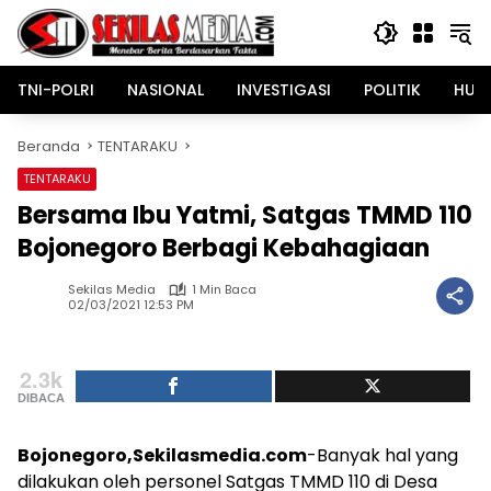
Langsung
ke
konten
TNI-POLRI
NASIONAL
INVESTIGASI
POLITIK
HUK
Beranda
TENTARAKU
TENTARAKU
Bersama Ibu Yatmi, Satgas TMMD 110
Bojonegoro Berbagi Kebahagiaan
Sekilas Media
1 Min Baca
02/03/2021 12:53 PM
2.3k
DIBACA
Bojonegoro,Sekilasmedia.com
-Banyak hal yang
dilakukan oleh personel Satgas TMMD 110 di Desa