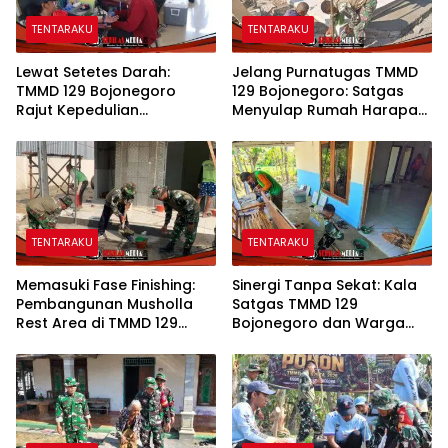
TENTARAKU
TENTARAKU
Lewat Setetes Darah:
Jelang Purnatugas TMMD
TMMD 129 Bojonegoro
129 Bojonegoro: Satgas
Rajut Kepedulian
Menyulap Rumah Harapan
Kemanusiaan di Desa
Mbah Kasiman Menjadi
Kesongo
Hunian Layak dan Nyaman
TENTARAKU
TENTARAKU
Memasuki Fase Finishing:
Sinergi Tanpa Sekat: Kala
Pembangunan Musholla
Satgas TMMD 129
Rest Area di TMMD 129
Bojonegoro dan Warga
Bojonegoro Tahap Pasang
Kesongo Bahu-Membahu
Keramik dan Pengecatan
Merajut Asa Ibu Jasmiati
Teras