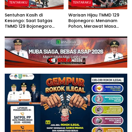
TENTARAKU
TENTARAKU
Sentuhan Kasih di
Warisan Hijau TMMD 129
Kesongo: Saat Satgas
Bojonegoro: Menanam
TMMD 129 Bojonegoro
Pohon, Merawat Masa
Merangkul Mbah Kasidah
Depan Desa Kesongo
Menatap Rumah Baru Anak
Tercinta