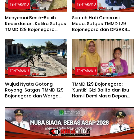
TENTARAKU
TENTARAKU
Menyemai Benih-Benih
Sentuh Hati Generasi
Kecerdasan: Ketika Satgas
Muda: Satgas TMMD 129
TMMD 129 Bojonegoro
Bojonegoro dan DP3AKB
Membuka ‘Jendela Dunia’
Edukasi Stunting, serta
Anak-Anak Kesongo
Kesehatan Reproduksi di
Kesongo
TENTARAKU
TENTARAKU
Wujud Nyata Gotong
TMMD 129 Bojonegoro:
Royong: Satgas TMMD 129
‘Suntik’ Gizi Balita dan Ibu
Bojonegoro dan Warga
Hamil Demi Masa Depan
Pacu Pembangunan
Bebas Stunting
Drainase demi Keawetan
Jalan Desa