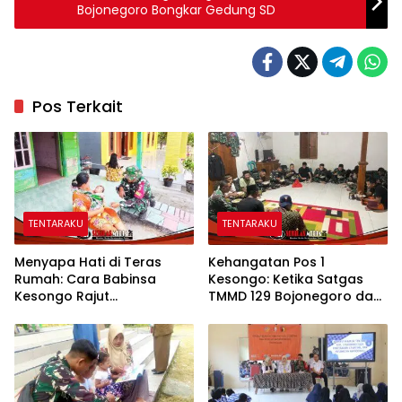
Bojonegoro Bongkar Gedung SD
Pos Terkait
TENTARAKU
TENTARAKU
Menyapa Hati di Teras
Kehangatan Pos 1
Rumah: Cara Babinsa
Kesongo: Ketika Satgas
Kesongo Rajut
TMMD 129 Bojonegoro dan
Kebersamaan di TMMD 129
Warga Menyatu Tanpa
Bojonegoro
Sekat