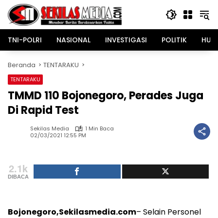
Langsung
ke
konten
TNI-POLRI
NASIONAL
INVESTIGASI
POLITIK
HUK
Beranda
TENTARAKU
TENTARAKU
TMMD 110 Bojonegoro, Perades Juga
Di Rapid Test
Sekilas Media
1 Min Baca
02/03/2021 12:55 PM
2.1k
DIBACA
Bojonegoro,Sekilasmedia.com
– Selain Personel