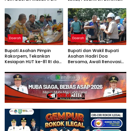
Jadi Pusat Pemberdayaan
Daerah
Daerah
Bupati Asahan Pimpin
Bupati dan Wakil Bupati
Rakorpem, Tekankan
Asahan Hadiri Doa
Kesiapan HUT ke-81 RI dan
Bersama, Awali Renovasi
Penyusunan Program
Gedung Kantor Imigrasi
Prioritas 2027