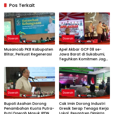
Pos Terkait
Daerah
Daerah
Musancab PKB Kabupaten
Apel Akbar GCP 08 se-
Blitar, Perkuat Regenerasi
Jawa Barat di Sukabumi,
Teguhkan Komitmen Jaga
NKRI
Daerah
Daerah
Bupati Asahan Dorong
Cak Imin Dorong Industri
Penambahan Kuota Putra-
Gresik Serap Tenaga Kerja
Putri Daerah Masuk IPDN
Lokal, Pesantren Diminta