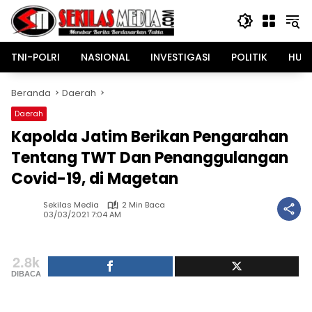
Langsung
ke
konten
TNI-POLRI
NASIONAL
INVESTIGASI
POLITIK
HUK
Beranda
Daerah
Daerah
Kapolda Jatim Berikan Pengarahan
Tentang TWT Dan Penanggulangan
Covid-19, di Magetan
Sekilas Media
2 Min Baca
03/03/2021 7:04 AM
2.8k
DIBACA