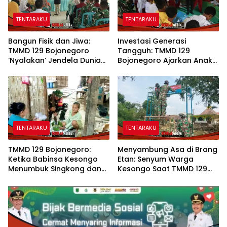
TENTARAKU
TENTARAKU
Bangun Fisik dan Jiwa:
Investasi Generasi
TMMD 129 Bojonegoro
Tangguh: TMMD 129
‘Nyalakan’ Jendela Dunia
Bojonegoro Ajarkan Anak
Lewat Literasi
Kesongo Tanggap
Bencana Sejak Dini
TENTARAKU
TENTARAKU
TMMD 129 Bojonegoro:
Menyambung Asa di Brang
Ketika Babinsa Kesongo
Etan: Senyum Warga
Menumbuk Singkong dan
Kesongo Saat TMMD 129
Mengukir Kebersamaan
Bojonegoro Bangun
dengan Warga
Jembatan Impian