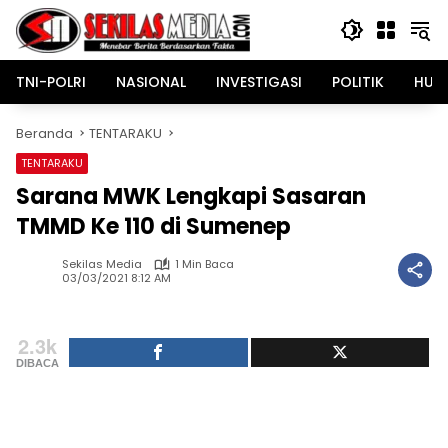
Langsung
ke
konten
TNI-POLRI
NASIONAL
INVESTIGASI
POLITIK
HUK
Beranda
TENTARAKU
TENTARAKU
Sarana MWK Lengkapi Sasaran
TMMD Ke 110 di Sumenep
Sekilas Media
1 Min Baca
03/03/2021 8:12 AM
2.3k
DIBACA