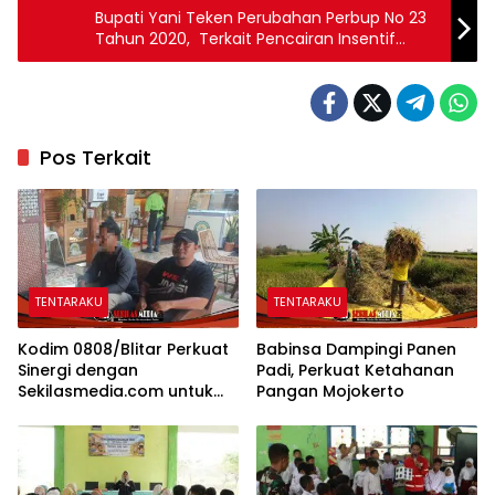
Bupati Yani Teken Perubahan Perbup No 23
Tahun 2020, Terkait Pencairan Insentif
Nakes Covid-19
Pos Terkait
TENTARAKU
TENTARAKU
Kodim 0808/Blitar Perkuat
Babinsa Dampingi Panen
Sinergi dengan
Padi, Perkuat Ketahanan
Sekilasmedia.com untuk
Pangan Mojokerto
Dukung Penyebaran
Informasi Positif