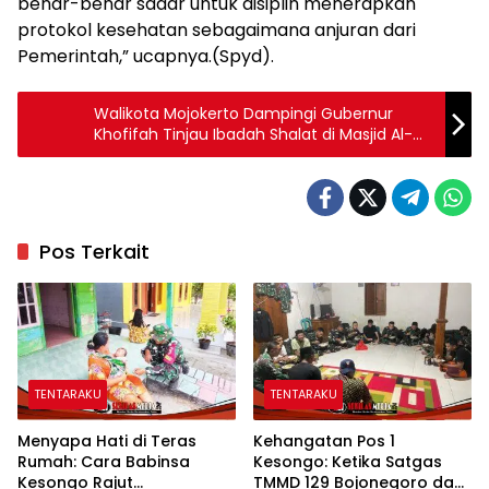
benar-benar sadar untuk disiplin menerapkan
protokol kesehatan sebagaimana anjuran dari
Pemerintah,” ucapnya.(Spyd).
Walikota Mojokerto Dampingi Gubernur
Khofifah Tinjau Ibadah Shalat di Masjid Al-
Fattah
Pos Terkait
TENTARAKU
TENTARAKU
Menyapa Hati di Teras
Kehangatan Pos 1
Rumah: Cara Babinsa
Kesongo: Ketika Satgas
Kesongo Rajut
TMMD 129 Bojonegoro dan