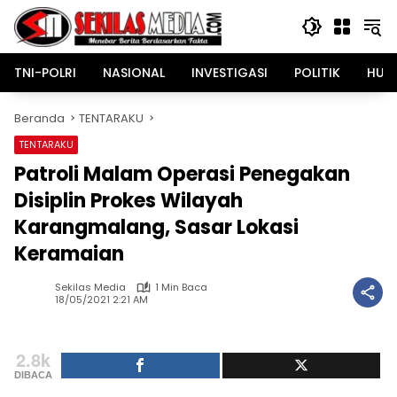
Langsung
ke
konten
TNI-POLRI
NASIONAL
INVESTIGASI
POLITIK
HUK
Beranda
TENTARAKU
TENTARAKU
Patroli Malam Operasi Penegakan
Disiplin Prokes Wilayah
Karangmalang, Sasar Lokasi
Keramaian
Sekilas Media
1 Min Baca
18/05/2021 2:21 AM
2.8k
DIBACA