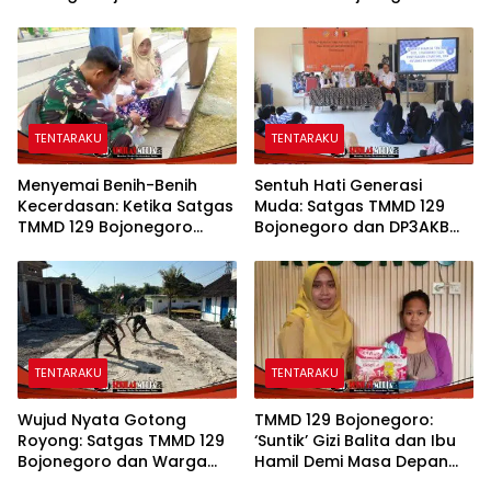
Kebersamaan di TMMD 129
Warga Menyatu Tanpa
Bojonegoro
Sekat
TENTARAKU
TENTARAKU
Menyemai Benih-Benih
Sentuh Hati Generasi
Kecerdasan: Ketika Satgas
Muda: Satgas TMMD 129
TMMD 129 Bojonegoro
Bojonegoro dan DP3AKB
Membuka ‘Jendela Dunia’
Edukasi Stunting, serta
Anak-Anak Kesongo
Kesehatan Reproduksi di
Kesongo
TENTARAKU
TENTARAKU
Wujud Nyata Gotong
TMMD 129 Bojonegoro:
Royong: Satgas TMMD 129
‘Suntik’ Gizi Balita dan Ibu
Bojonegoro dan Warga
Hamil Demi Masa Depan
Pacu Pembangunan
Bebas Stunting