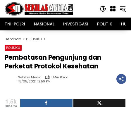
Langsung
ke
konten
TNI-POLRI
NASIONAL
INVESTIGASI
POLITIK
HUK
Beranda
POLISIKU
POLISIKU
Pembatasan Pengunjung dan
Perketat Protokol Kesehatan
Sekilas Media
1 Min Baca
15/05/2021 12:59 PM
1.5k
DIBACA