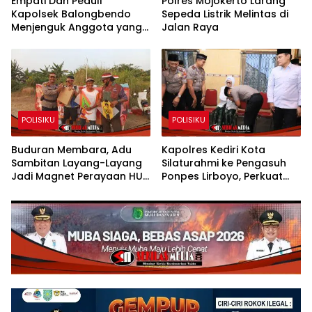
Empati Dan Peduli
Polres Mojokerto Larang
Kapolsek Balongbendo
Sepeda Listrik Melintas di
Menjenguk Anggota yang
Jalan Raya
Sakit
POLISIKU
POLISIKU
Buduran Membara, Adu
Kapolres Kediri Kota
Sambitan Layang-Layang
Silaturahmi ke Pengasuh
Jadi Magnet Perayaan HUT
Ponpes Lirboyo, Perkuat
RI ke-81
Sinergi Polri dan Ulama