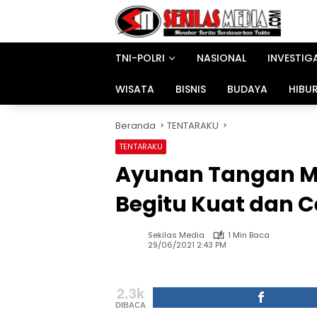
Langsung
ke
konten
TNI-POLRI
NASIONAL
INVESTIG
WISATA
BISNIS
BUDAYA
HIBU
Beranda
TENTARAKU
TENTARAKU
Ayunan Tangan M
Begitu Kuat dan 
Sekilas Media
1 Min Baca
29/06/2021 2:43 PM
2.3k
DIBACA