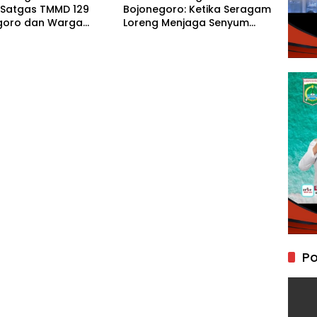
 Satgas TMMD 129
Bojonegoro: Ketika Seragam
goro dan Warga
Loreng Menjaga Senyum
an Jembatan Brang
Sang Balita di Kesongo
Po