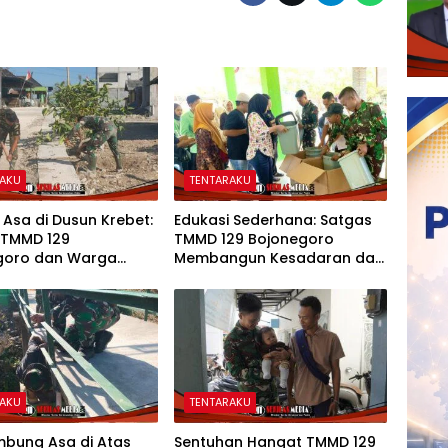
RAKU
TENTARAKU
 Asa di Dusun Krebet:
Edukasi Sederhana: Satgas
 TMMD 129
TMMD 129 Bojonegoro
goro dan Warga
Membangun Kesadaran dan
 Perkuat Drainase
Karakter Peduli Lingkungan
di Kesongo
RAKU
TENTARAKU
bung Asa di Atas
Sentuhan Hangat TMMD 129