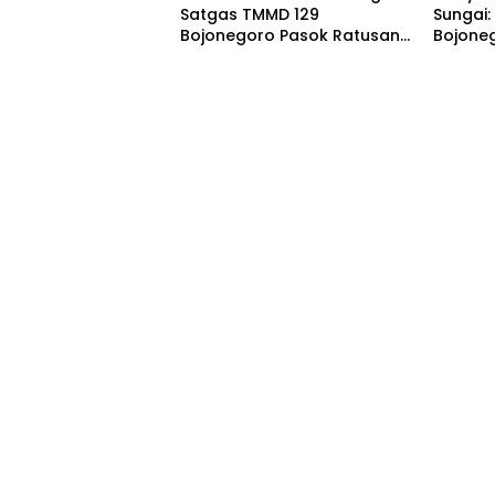
Satgas TMMD 129
Sungai:
Bojonegoro Pasok Ratusan
Bojone
Bibit Sayuran untuk Warga
Wujudk
Kesongo
Etan