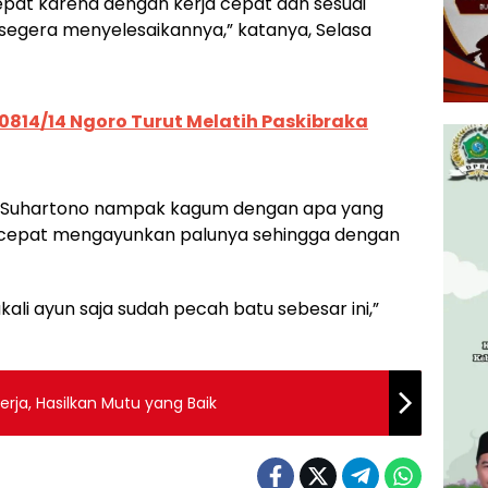
cepat karena dengan kerja cepat dan sesuai
 segera menyelesaikannya,” katanya, Selasa
0814/14 Ngoro Turut Melatih Paskibraka
an Suhartono nampak kagum dengan apa yang
u cepat mengayunkan palunya sehingga dengan
li ayun saja sudah pecah batu sebesar ini,”
rja, Hasilkan Mutu yang Baik