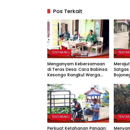
Pos Terkait
TENTARAKU
TENTA
Menganyam Kebersamaan
Merajut
di Teras Desa: Cara Babinsa
Satgas
Kesongo Rangkul Warga
Bojone
Sukseskan TMMD 129
Kompak
Bojonegoro
TENTARAKU
TENTA
Perkuat Ketahanan Pangan:
Menyam