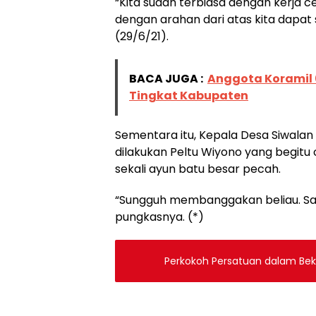
“Kita sudah terbiasa dengan kerja 
dengan arahan dari atas kita dapat
(29/6/21).
BACA JUGA :
Anggota Koramil 
Tingkat Kabupaten
Sementara itu, Kepala Desa Siwal
dilakukan Peltu Wiyono yang begit
sekali ayun batu besar pecah.
“Sungguh membanggakan beliau. Saka
pungkasnya. (*)
Perkokoh Persatuan dalam Beke