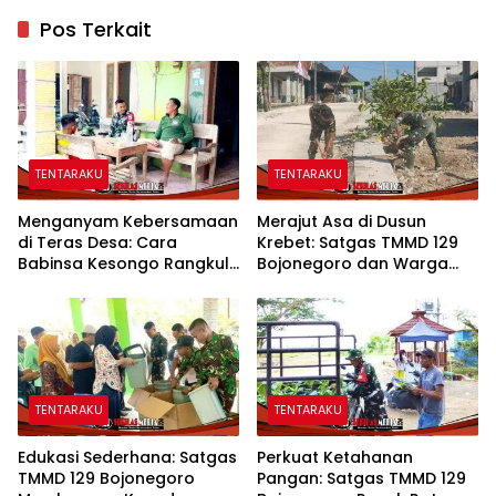
Pos Terkait
TENTARAKU
TENTARAKU
Menganyam Kebersamaan
Merajut Asa di Dusun
di Teras Desa: Cara
Krebet: Satgas TMMD 129
Babinsa Kesongo Rangkul
Bojonegoro dan Warga
Warga Sukseskan TMMD
Kompak Perkuat Drainase
129 Bojonegoro
TENTARAKU
TENTARAKU
Edukasi Sederhana: Satgas
Perkuat Ketahanan
TMMD 129 Bojonegoro
Pangan: Satgas TMMD 129