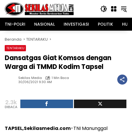
Langsung
ke
konten
TNI-POLRI
NASIONAL
INVESTIGASI
POLITIK
HUK
Beranda
TENTARAKU
TENTARAKU
Dansatgas Giat Komsos dengan
Warga di TMMD Kodim Tapsel
Sekilas Media
1 Min Baca
30/06/2021 9:30 AM
2.3k
DIBACA
TAPSEL,Sekilasmedia.com
-TNI Manunggal