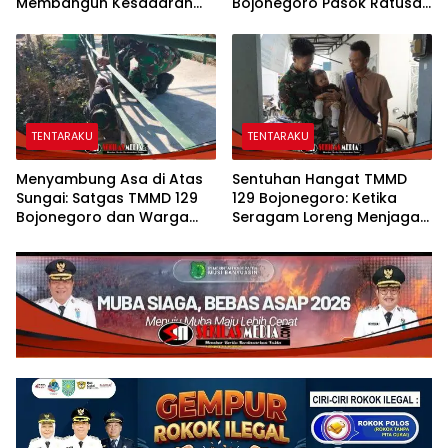
Membangun Kesadaran
Bojonegoro Pasok Ratusan
dan Karakter Peduli
Bibit Sayuran untuk Warga
Lingkungan di Kesongo
Kesongo
TENTARAKU
TENTARAKU
Menyambung Asa di Atas
Sentuhan Hangat TMMD
Sungai: Satgas TMMD 129
129 Bojonegoro: Ketika
Bojonegoro dan Warga
Seragam Loreng Menjaga
Wujudkan Jembatan Brang
Senyum Sang Balita di
Etan
Kesongo