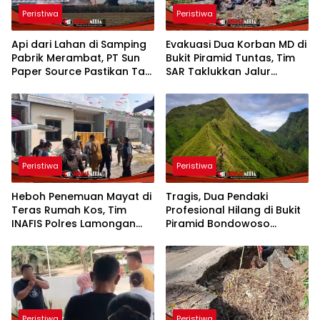
Peristiwa
Peristiwa
Api dari Lahan di Samping
Evakuasi Dua Korban MD di
Pabrik Merambat, PT Sun
Bukit Piramid Tuntas, Tim
Paper Source Pastikan Tak
SAR Taklukkan Jalur
Ada Korban
Ekstrem Punggung Naga
Peristiwa
Peristiwa
Heboh Penemuan Mayat di
Tragis, Dua Pendaki
Teras Rumah Kos, Tim
Profesional Hilang di Bukit
INAFIS Polres Lamongan
Piramid Bondowoso
Langsung Olah TKP
Ditemukan Tak Bernyawa
Peristiwa
Peristiwa