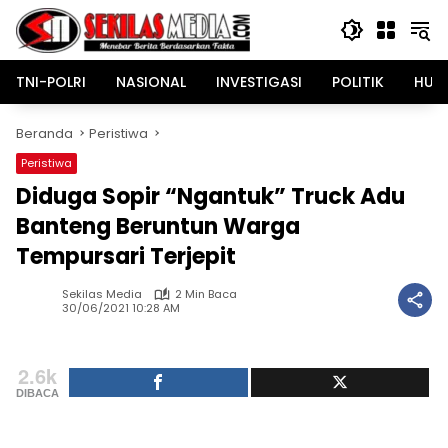
Langsung
ke
konten
TNI-POLRI
NASIONAL
INVESTIGASI
POLITIK
HUK
Beranda
Peristiwa
Peristiwa
Diduga Sopir “Ngantuk” Truck Adu
Banteng Beruntun Warga
Tempursari Terjepit
Sekilas Media
2 Min Baca
30/06/2021 10:28 AM
2.6k
DIBACA