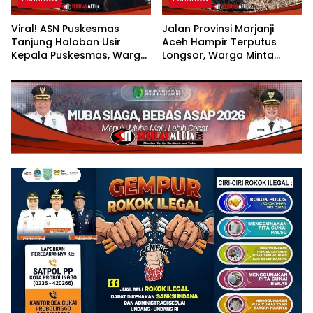
Viral! ASN Puskesmas
Jalan Provinsi Marjanji
Tanjung Haloban Usir
Aceh Hampir Terputus
Kepala Puskesmas, Warga:
Longsor, Warga Minta
“Memalukan, Ini
Penanganan Segera
Pelanggaran Etik