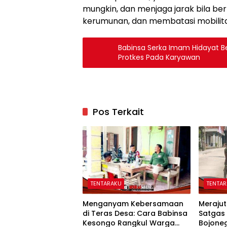
mungkin, dan menjaga jarak bila be
kerumunan, dan membatasi mobilitas
Babinsa Serka Imam Hidayat B
Protkes Pada Karyawan
Pos Terkait
TENTARAKU
TENTA
Menganyam Kebersamaan
Merajut
di Teras Desa: Cara Babinsa
Satgas
Kesongo Rangkul Warga
Bojone