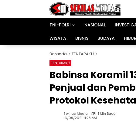
Langsung
ke
konten
TNI-POLRI
NASIONAL
INVESTIG
WISATA
BISNIS
BUDAYA
HIBU
Beranda
TENTARAKU
TENTARAKU
Babinsa Koramil 1
Penjual dan Pembe
Protokol Kesehat
Sekilas Media
1 Min Baca
16/09/2021 11:28 AM