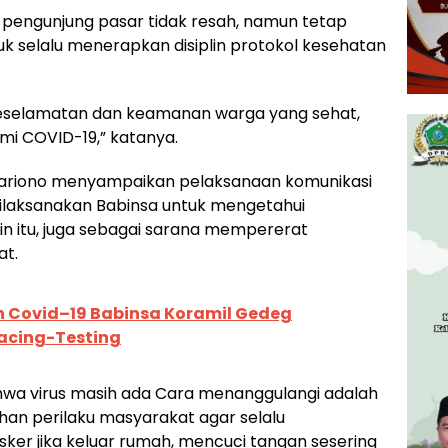
 pengunjung pasar tidak resah, namun tetap
k selalu menerapkan disiplin protokol kesehatan
keselamatan dan keamanan warga yang sehat,
mi COVID-19,” katanya.
 Mariono menyampaikan pelaksanaan komunikasi
dilaksanakan Babinsa untuk mengetahui
n itu, juga sebagai sarana mempererat
at.
 Covid–19 Babinsa Koramil Gedeg
racing-Testing
bahwa virus masih ada Cara menanggulangi adalah
 perilaku masyarakat agar selalu
er jika keluar rumah, mencuci tangan sesering