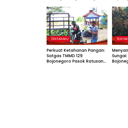
Sukseskan TMMD 129
Kompak
Bojonegoro
TENTARAKU
TENTA
Perkuat Ketahanan Pangan:
Menyam
Satgas TMMD 129
Sungai:
Bojonegoro Pasok Ratusan
Bojone
Bibit Sayuran untuk Warga
Wujudk
Kesongo
Etan