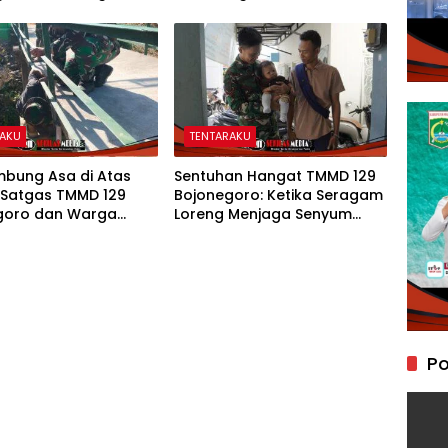
 Perkuat Drainase
Karakter Peduli Lingkungan
di Kesongo
RAKU
TENTARAKU
bung Asa di Atas
Sentuhan Hangat TMMD 129
 Satgas TMMD 129
Bojonegoro: Ketika Seragam
goro dan Warga
Loreng Menjaga Senyum
an Jembatan Brang
Sang Balita di Kesongo
Po