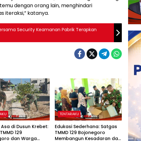
rtemu dengan orang lain, menghindari
 iteraksi,” katanya.
ersama Security Keamanan Pabrik Terapkan
RAKU
TENTARAKU
 Asa di Dusun Krebet:
Edukasi Sederhana: Satgas
 TMMD 129
TMMD 129 Bojonegoro
goro dan Warga
Membangun Kesadaran dan