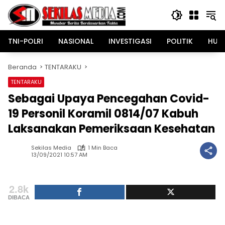
Langsung
ke
konten
TNI-POLRI
NASIONAL
INVESTIGASI
POLITIK
HUK
Beranda
TENTARAKU
TENTARAKU
Sebagai Upaya Pencegahan Covid-
19 Personil Koramil 0814/07 Kabuh
Laksanakan Pemeriksaan Kesehatan
Sekilas Media
1 Min Baca
13/09/2021 10:57 AM
2.8k
DIBACA