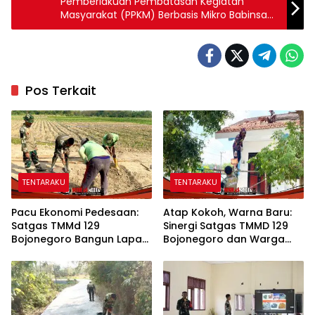
Pemberlakuan Pembatasan Kegiatan
Masyarakat (PPKM) Berbasis Mikro Babinsa
Jombok Bagikan Masker
Pos Terkait
TENTARAKU
TENTARAKU
Pacu Ekonomi Pedesaan:
Atap Kokoh, Warna Baru:
Satgas TMMd 129
Sinergi Satgas TMMD 129
Bojonegoro Bangun Lapak
Bojonegoro dan Warga
PKL di Rest Area Kesongo
Sulap SDN Kesongo 1 Jadi
Rumah Belajar Nyaman