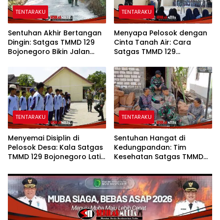
TENTARAKU
TENTARAKU
Sentuhan Akhir Bertangan
Menyapa Pelosok dengan
Dingin: Satgas TMMD 129
Cinta Tanah Air: Cara
Bojonegoro Bikin Jalan
Satgas TMMD 129
Desa Kesongo Rapi dan
Bojonegoro Menyiapkan
Aman
Pemimpin Masa Depan
TENTARAKU
TENTARAKU
Menyemai Disiplin di
Sentuhan Hangat di
Pelosok Desa: Kala Satgas
Kedungpandan: Tim
TMMD 129 Bojonegoro Latih
Kesehatan Satgas TMMD
Karakter Siswa SMPN Satu
129 Bojonegoro Mengabdi
Atap Kesongo
Tanpa Batas, Menjaga
Kesehatan Warga