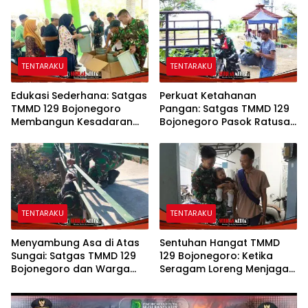
129 Bojonegoro
TENTARAKU
TENTARAKU
Edukasi Sederhana: Satgas
Perkuat Ketahanan
TMMD 129 Bojonegoro
Pangan: Satgas TMMD 129
Membangun Kesadaran
Bojonegoro Pasok Ratusan
dan Karakter Peduli
Bibit Sayuran untuk Warga
Lingkungan di Kesongo
Kesongo
TENTARAKU
TENTARAKU
Menyambung Asa di Atas
Sentuhan Hangat TMMD
Sungai: Satgas TMMD 129
129 Bojonegoro: Ketika
Bojonegoro dan Warga
Seragam Loreng Menjaga
Wujudkan Jembatan Brang
Senyum Sang Balita di
Etan
Kesongo