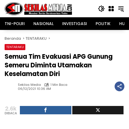
Langsung
ke
konten
TNI-POLRI
NASIONAL
INVESTIGASI
POLITIK
HUK
Beranda
TENTARAKU
TENTARAKU
Semua Tim Evakuasi APG Gunung
Semeru Diminta Utamakan
Keselamatan Diri
Sekilas Media
1 Min Baca
06/12/2021 10:36 AM
2.6k
DIBACA