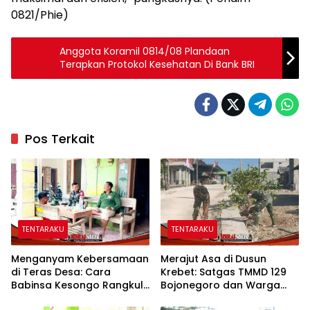
0821/Phie)
Anggota Koramil 0814/08 Plandaan
Terapkan Protokol Kesehatan Di Bank BRI
Pos Terkait
TENTARAKU
TENTARAKU
Menganyam Kebersamaan
Merajut Asa di Dusun
di Teras Desa: Cara
Krebet: Satgas TMMD 129
Babinsa Kesongo Rangkul
Bojonegoro dan Warga
Warga Sukseskan TMMD
Kompak Perkuat Drainase