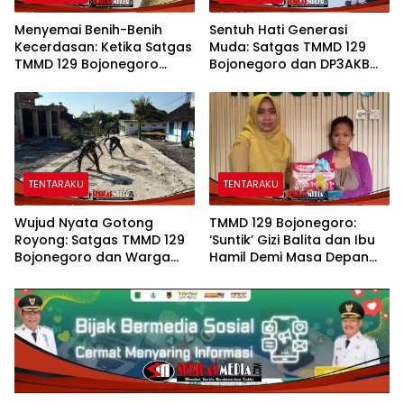
Menyemai Benih-Benih
Sentuh Hati Generasi
Kecerdasan: Ketika Satgas
Muda: Satgas TMMD 129
TMMD 129 Bojonegoro
Bojonegoro dan DP3AKB
Membuka ‘Jendela Dunia’
Edukasi Stunting, serta
Anak-Anak Kesongo
Kesehatan Reproduksi di
Kesongo
TENTARAKU
TENTARAKU
Wujud Nyata Gotong
TMMD 129 Bojonegoro:
Royong: Satgas TMMD 129
‘Suntik’ Gizi Balita dan Ibu
Bojonegoro dan Warga
Hamil Demi Masa Depan
Pacu Pembangunan
Bebas Stunting
Drainase demi Keawetan
Jalan Desa