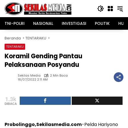
Langsung
ke
konten
TNI-POLRI
NASIONAL
INVESTIGASI
POLITIK
HUK
Beranda
TENTARAKU
TENTARAKU
Koramil Gending Pantau
Pelaksanaan Posyandu
Sekilas Media
2 Min Baca
16/07/2022 2:11 AM
1.3k
DIBACA
Probolinggo,Sekilasmedia.com
-Pelda Hariyono