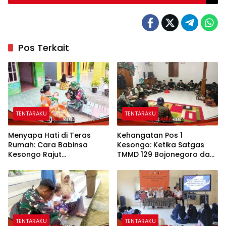
Pos Terkait
TENTARAKU
TENTARAKU
Menyapa Hati di Teras
Kehangatan Pos 1
Rumah: Cara Babinsa
Kesongo: Ketika Satgas
Kesongo Rajut
TMMD 129 Bojonegoro dan
Kebersamaan di TMMD 129
Warga Menyatu Tanpa
Bojonegoro
Sekat
TENTARAKU
TENTARAKU