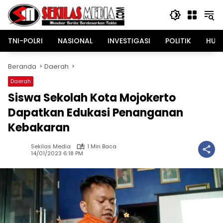
Langsung
ke
konten
TNI-POLRI
NASIONAL
INVESTIGASI
POLITIK
HUK
Beranda
Daerah
Daerah
Siswa Sekolah Kota Mojokerto
Dapatkan Edukasi Penanganan
Kebakaran
Sekilas Media
1 Min Baca
14/01/2023 6:18 PM