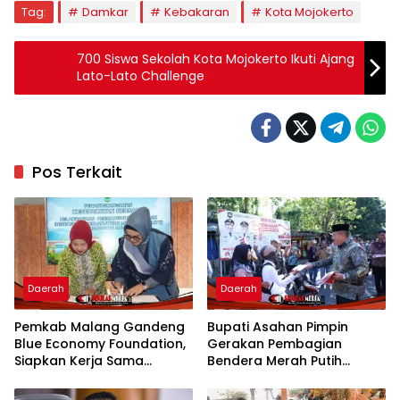
Tag:
Damkar
Kebakaran
Kota Mojokerto
700 Siswa Sekolah Kota Mojokerto Ikuti Ajang
Lato-Lato Challenge
Pos Terkait
Daerah
Daerah
Pemkab Malang Gandeng
Bupati Asahan Pimpin
Blue Economy Foundation,
Gerakan Pembagian
Siapkan Kerja Sama
Bendera Merah Putih
Strategis Dorong Ekonomi
Semarakkan Bulan
Berkelanjutan
Kemerdekaan