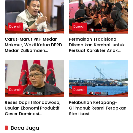
Daerah
Daerah
Carut-Marut PKH Medan
Permainan Tradisional
Makmur, Wakil Ketua DPRD
Dikenalkan Kembali untuk
Medan Zulkarnaen
Perkuat Karakter Anak
Pertanyakan Keseriusan
Kota Mojokerto
Pemko Salurkan Bansos
Daerah
Daerah
Reses Dapil I Bondowoso,
Pelabuhan Ketapang-
Usulan Ekonomi Produktif
Gilimanuk Resmi Terapkan
Geser Dominasi
Sterilisasi
Infrastruktur
Baca Juga