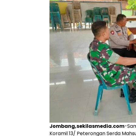
Jombang,sekilasmedia.com
-Sam
Koramil 13/ Peterongan Serda Mah