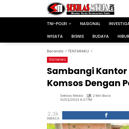
Langsung
ke
konten
TNI-POLRI
NASIONAL
INVESTIG
WISATA
BISNIS
BUDAYA
HIBU
Beranda
TENTARAKU
TENTARAKU
Sambangi Kantor 
Komsos Dengan P
Sekilas Media
2 Min Baca
10/02/2023 6:37 PM
2.3k
DIBACA