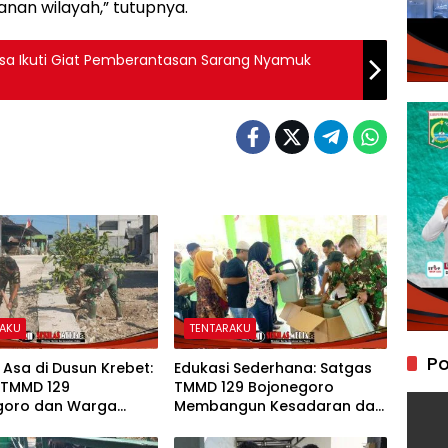
an wilayah,” tutupnya.
sa Ikuti Giat Pemberantasan Sarang Nyamuk
RAKU
TENTARAKU
Po
 Asa di Dusun Krebet:
Edukasi Sederhana: Satgas
 TMMD 129
TMMD 129 Bojonegoro
goro dan Warga
Membangun Kesadaran dan
 Perkuat Drainase
Karakter Peduli Lingkungan
di Kesongo