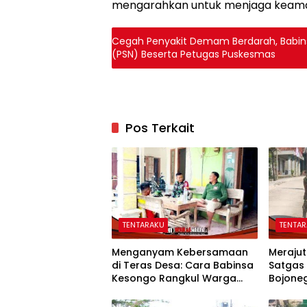
mengarahkan untuk menjaga keaman
Cegah Penyakit Demam Berdarah, Babin
(PSN) Beserta Petugas Puskesmas
Pos Terkait
TENTARAKU
TENTA
Menganyam Kebersamaan
Merajut
di Teras Desa: Cara Babinsa
Satgas
Kesongo Rangkul Warga
Bojone
Sukseskan TMMD 129
Kompak
Bojonegoro