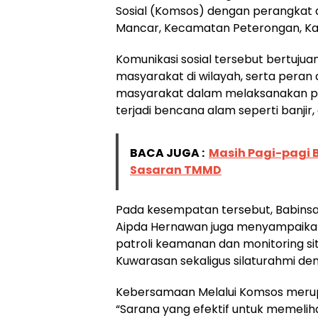
Sosial (Komsos) dengan perangkat 
Mancar, Kecamatan Peterongan, Ka
Komunikasi sosial tersebut bertuju
masyarakat di wilayah, serta pera
masyarakat dalam melaksanakan pen
terjadi bencana alam seperti banjir
BACA JUGA :
Masih Pagi-pagi 
Sasaran TMMD
Pada kesempatan tersebut, Babin
Aipda Hernawan juga menyampaikan
patroli keamanan dan monitoring s
Kuwarasan sekaligus silaturahmi de
Kebersamaan Melalui Komsos mer
“Sarana yang efektif untuk memeli