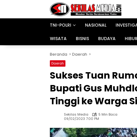
Langsung
ke
konten
TNI-POLRI
NASIONAL
INVESTIG
WISATA
BISNIS
BUDAYA
HIBU
Beranda
Daerah
Daerah
Sukses Tuan Ruma
Bupati Gus Muhdlo
Tinggi ke Warga S
Sekilas Media
5 Min Baca
09/02/2023 7:00 PM