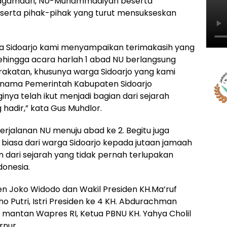
s keagamaan, NU-Muhammadiyah beserta
serta pihak-pihak yang turut mensukseskan
a Sidoarjo kami menyampaikan terimakasih yang
hingga acara harlah 1 abad NU berlangsung
rakatan, khusunya warga Sidoarjo yang kami
as nama Pemerintah Kabupaten Sidoarjo
inya telah ikut menjadi bagian dari sejarah
adir,” kata Gus Muhdlor.
perjalanan NU menuju abad ke 2. Begitu juga
biasa dari warga Sidoarjo kepada jutaan jamaah
n dari sejarah yang tidak pernah terlupakan
donesia.
den Joko Widodo dan Wakil Presiden KH.Ma’ruf
o Putri, Istri Presiden ke 4 KH. Abdurachman
la mantan Wapres RI, Ketua PBNU KH. Yahya Cholil
rnur.