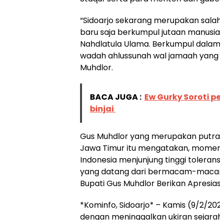
“Sidoarjo sekarang merupakan salah k
baru saja berkumpul jutaan manusia
Nahdlatula Ulama. Berkumpul dala
wadah ahlussunah wal jamaah yang d
Muhdlor.
BACA JUGA :
Ew Gurky Soroti p
binjai
Gus Muhdlor yang merupakan putra K
Jawa Timur itu mengatakan, mome
Indonesia menjunjung tinggi tolera
yang datang dari bermacam-macam 
Bupati Gus Muhdlor Berikan Apresias
*Kominfo, Sidoarjo* – Kamis (9/2/202
dengan meninggalkan ukiran sejarah 