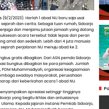
 (9/2/2023). Harlah 1 abad NU baru saja usai
sejarah dan cerita. Sebagai tuan rumah, Sidoarjo
enjaga dan menjamu jutaan jamaah yang datang
suksesan acara tersebut tidak lepas dari peran
ng amal dan sedekah. Lebih dari 4 juta manusia
 sejarah perjalanan NU menuju abad ke 2.
bungkus gratis dibagikan. Dari ASN pemda Sidoarjo
 nasi bungkus dibagikan ke para jamaah. Jumlah
U, PDM Muhammadiyah, organisasi keagaamaan
a, lembaga swadaya masyarakat, perusahaan
harap dari keberkahan acara 1 abad NU.
Po
menyampaikan apresiasi setinggi-tingginya
oarjo yang begitu ikhlas dan antusiasnya
Ulama. Kepada jajaran instansi Pemkab Sidoarjo,