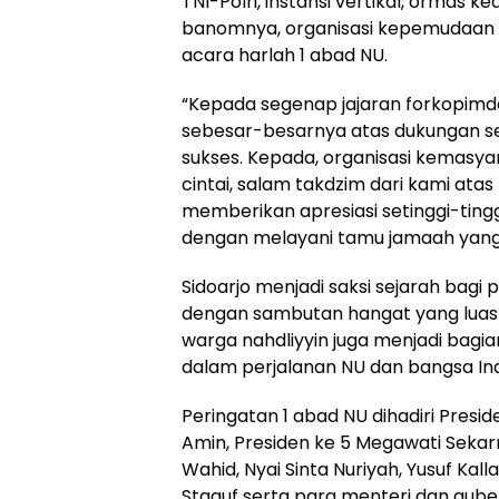
TNI-Polri, instansi vertikal, orma
banomnya, organisasi kepemudaan 
acara harlah 1 abad NU.
“Kepada segenap jajaran forkopimd
sebesar-besarnya atas dukungan se
sukses. Kepada, organisasi kemasya
cintai, salam takdzim dari kami at
memberikan apresiasi setinggi-tingg
dengan melayani tamu jamaah yang h
Sidoarjo menjadi saksi sejarah bagi 
dengan sambutan hangat yang luas 
warga nahdliyyin juga menjadi bagia
dalam perjalanan NU dan bangsa In
Peringatan 1 abad NU dihadiri Presi
Amin, Presiden ke 5 Megawati Sekarn
Wahid, Nyai Sinta Nuriyah, Yusuf Kal
Staquf serta para menteri dan gube