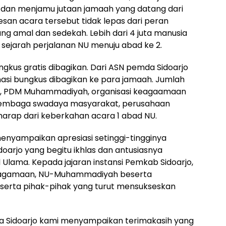
dan menjamu jutaan jamaah yang datang dari
esan acara tersebut tidak lepas dari peran
ng amal dan sedekah. Lebih dari 4 juta manusia
 sejarah perjalanan NU menuju abad ke 2.
bungkus gratis dibagikan. Dari ASN pemda Sidoarjo
 nasi bungkus dibagikan ke para jamaah. Jumlah
U, PDM Muhammadiyah, organisasi keagaamaan
a, lembaga swadaya masyarakat, perusahaan
harap dari keberkahan acara 1 abad NU.
menyampaikan apresiasi setinggi-tingginya
oarjo yang begitu ikhlas dan antusiasnya
Ulama. Kepada jajaran instansi Pemkab Sidoarjo,
s keagamaan, NU-Muhammadiyah beserta
serta pihak-pihak yang turut mensukseskan
a Sidoarjo kami menyampaikan terimakasih yang