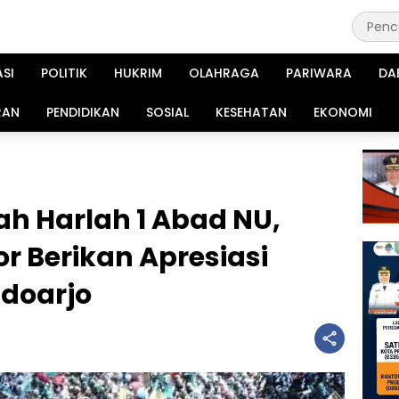
ASI
POLITIK
HUKRIM
OLAHRAGA
PARIWARA
DA
RAN
PENDIDIKAN
SOSIAL
KESEHATAN
EKONOMI
h Harlah 1 Abad NU,
r Berikan Apresiasi
idoarjo