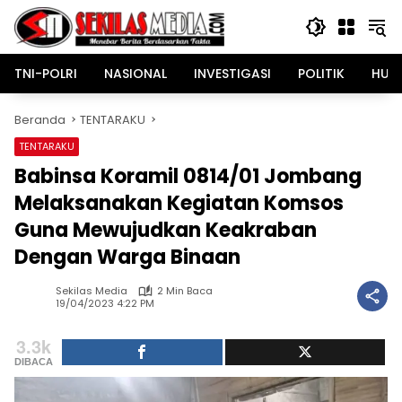
Langsung
ke
konten
TNI-POLRI
NASIONAL
INVESTIGASI
POLITIK
HUK
Beranda
TENTARAKU
TENTARAKU
Babinsa Koramil 0814/01 Jombang
Melaksanakan Kegiatan Komsos
Guna Mewujudkan Keakraban
Dengan Warga Binaan
Sekilas Media
2 Min Baca
19/04/2023 4:22 PM
3.3k
DIBACA