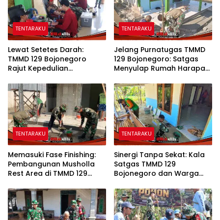
TENTARAKU
TENTARAKU
Lewat Setetes Darah:
Jelang Purnatugas TMMD
TMMD 129 Bojonegoro
129 Bojonegoro: Satgas
Rajut Kepedulian
Menyulap Rumah Harapan
Kemanusiaan di Desa
Mbah Kasiman Menjadi
Kesongo
Hunian Layak dan Nyaman
TENTARAKU
TENTARAKU
Memasuki Fase Finishing:
Sinergi Tanpa Sekat: Kala
Pembangunan Musholla
Satgas TMMD 129
Rest Area di TMMD 129
Bojonegoro dan Warga
Bojonegoro Tahap Pasang
Kesongo Bahu-Membahu
Keramik dan Pengecatan
Merajut Asa Ibu Jasmiati
Teras