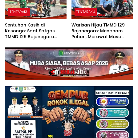
TENTARAKU
TENTARAKU
Sentuhan Kasih di
Warisan Hijau TMMD 129
Kesongo: Saat Satgas
Bojonegoro: Menanam
TMMD 129 Bojonegoro
Pohon, Merawat Masa
Merangkul Mbah Kasidah
Depan Desa Kesongo
Menatap Rumah Baru Anak
Tercinta