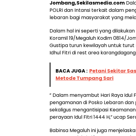
Jombang,Sekilasmedia.com
Dala
POLRI dan Intansi terkait dalam pen
lebaran bagi masyarakat yang mela
Dalam hal ini seperti yang dilakuka
Koramil 19/Megaluh Kodim 0814/Jom
Gustipa turun kewilayah untuk turu
Idhul Fitri di rest area karangdagan
BACA JUGA :
Petani Sekitar S
Metode Tumpang Sari
” Dalam menyambut Hari Raya Idul Fi
pengamanan di Posko Lebaran dan 
sekaligus mengantisipasi Keamana
perayaan Idul Fitri 1444 H,” ucap Se
Babinsa Megaluh ini juga menjelas