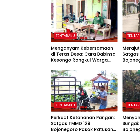
TENTARAKU
TENTA
Menganyam Kebersamaan
Merajut
di Teras Desa: Cara Babinsa
Satgas
Kesongo Rangkul Warga
Bojone
Sukseskan TMMD 129
Kompak
Bojonegoro
TENTARAKU
TENTA
Perkuat Ketahanan Pangan:
Menyam
Satgas TMMD 129
Sungai:
Bojonegoro Pasok Ratusan
Bojone
Bibit Sayuran untuk Warga
Wujudk