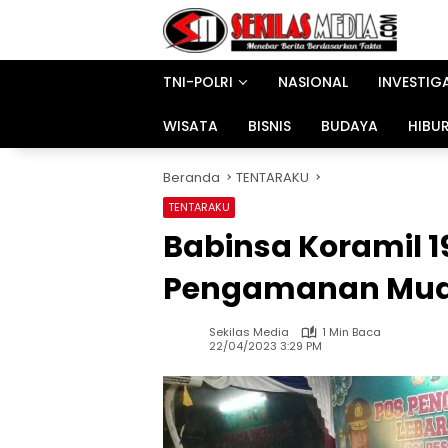
Langsung
ke
konten
TNI-POLRI
NASIONAL
INVESTIG
WISATA
BISNIS
BUDAYA
HIBU
Beranda
TENTARAKU
TENTARAKU
Babinsa Koramil 
Pengamanan Mudi
Sekilas Media
1 Min Baca
22/04/2023 3:29 PM