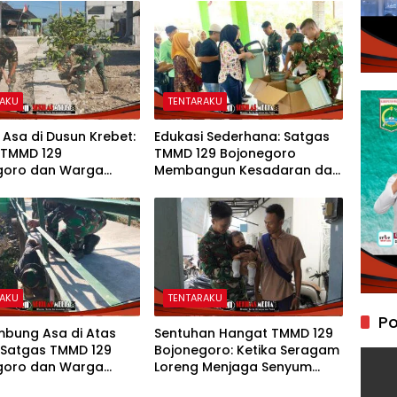
RAKU
TENTARAKU
 Asa di Dusun Krebet:
Edukasi Sederhana: Satgas
 TMMD 129
TMMD 129 Bojonegoro
goro dan Warga
Membangun Kesadaran dan
 Perkuat Drainase
Karakter Peduli Lingkungan
di Kesongo
RAKU
TENTARAKU
Po
bung Asa di Atas
Sentuhan Hangat TMMD 129
 Satgas TMMD 129
Bojonegoro: Ketika Seragam
goro dan Warga
Loreng Menjaga Senyum
an Jembatan Brang
Sang Balita di Kesongo