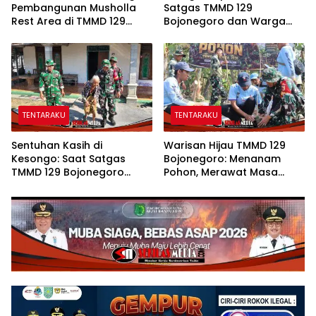
Pembangunan Musholla
Satgas TMMD 129
Rest Area di TMMD 129
Bojonegoro dan Warga
Bojonegoro Tahap Pasang
Kesongo Bahu-Membahu
Keramik dan Pengecatan
Merajut Asa Ibu Jasmiati
Teras
TENTARAKU
TENTARAKU
Sentuhan Kasih di
Warisan Hijau TMMD 129
Kesongo: Saat Satgas
Bojonegoro: Menanam
TMMD 129 Bojonegoro
Pohon, Merawat Masa
Merangkul Mbah Kasidah
Depan Desa Kesongo
Menatap Rumah Baru Anak
Tercinta