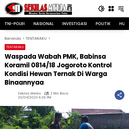
Langsung
ke
konten
TNI-POLRI
NASIONAL
INVESTIGASI
POLITIK
HUK
Beranda
TENTARAKU
TENTARAKU
Waspada Wabah PMK, Babinsa
Koramil 0814/18 Jogoroto Kontrol
Kondisi Hewan Ternak Di Warga
Binaannyaa
Sekilas Media
2 Min Baca
20/04/2023 6:26 PM