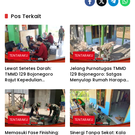
Pos Terkait
TENTARAKU
TENTARAKU
Lewat Setetes Darah:
Jelang Purnatugas TMMD
TMMD 129 Bojonegoro
129 Bojonegoro: Satgas
Rajut Kepedulian
Menyulap Rumah Harapan
Kemanusiaan di Desa
Mbah Kasiman Menjadi
Kesongo
Hunian Layak dan Nyaman
TENTARAKU
TENTARAKU
Memasuki Fase Finishing:
Sinergi Tanpa Sekat: Kala