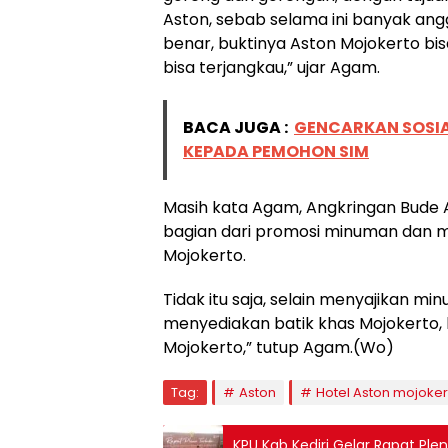
Aston, sebab selama ini banyak angg
benar, buktinya Aston Mojokerto b
bisa terjangkau,” ujar Agam.
BACA JUGA :
GENCARKAN SOSIAL
KEPADA PEMOHON SIM
Masih kata Agam, Angkringan Bude A
bagian dari promosi minuman dan m
Mojokerto.
Tidak itu saja, selain menyajikan 
menyediakan batik khas Mojokerto, 
Mojokerto,” tutup Agam.(Wo)
Tag:
Aston
Hotel Aston mojoker
KPU Kab Kediri Gelar Rapat Pl