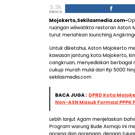
3.3k
DIBACA
Mojokerto,Sekilasmedia.com-
Op
ruangan wilwatikta restoran Aston M
turut meriahkan lounching Angkring
Untuk diketahui, Aston Mojokerto m
kawasan jantung kota Mojokerto, ki
cangkruan, menyediakan berbagai
cukup murah mulai dari Rp 5000 hi
sekilasmedia.com
BACA JUGA :
DPRD Kota Mojoker
Non-ASN Masuk Formasi PPPK 
Lebih lanjut Agam menjelaskan bah
Program warung Bude Asmojo ini men
goreng dan gorengan, dengan tujua