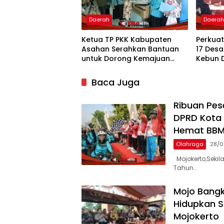
Daerah
Daera
Ketua TP PKK Kabupaten
Perkua
Asahan Serahkan Bantuan
17 Desa
untuk Dorong Kemajuan
Kebun 
Usaha Poklak Kelurahan
Salurk
Sentang
Baca Juga
Ribuan Pes
DPRD Kota
Hemat BB
Olahraga
28/0
Mojokerto,Seki
Tahun…
Mojo Bangk
Hidupkan Sp
Mojokerto