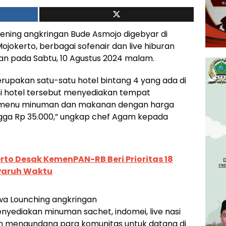
ening angkringan Bude Asmojo digebyar di
ojokerto, berbagai sofenair dan live hiburan
an pada Sabtu, 10 Agustus 2024 malam.
erupakan satu-satu hotel bintang 4 yang ada di
ni hotel tersebut menyediakan tempat
 menu minuman dan makanan dengan harga
ngga Rp 35.000,” ungkap chef Agam kepada
to Desak KemenPAN-RB Beri Prioritas 18
Paruh Waktu
wa Lounching angkringan
yediakan minuman sachet, indomei, live nasi
n mengundang para komunitas untuk datang di