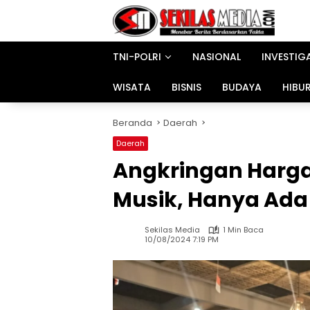
Langsung
ke
konten
TNI-POLRI
NASIONAL
INVESTIG
WISATA
BISNIS
BUDAYA
HIBU
Beranda
Daerah
Daerah
Angkringan Harga
Musik, Hanya Ada 
Sekilas Media
1 Min Baca
10/08/2024 7:19 PM