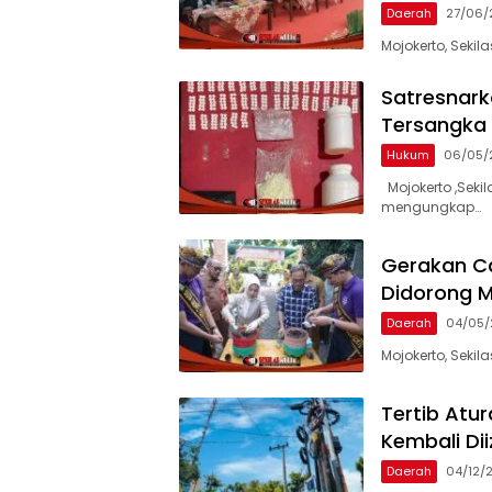
Daerah
27/06/
Mojokerto, Seki
Satresnark
Tersangka 
Hukum
06/05/
Mojokerto ,Seki
mengungkap…
Gerakan C
Didorong M
Daerah
04/05/
Mojokerto, Seki
Tertib Atu
Kembali Di
Daerah
04/12/