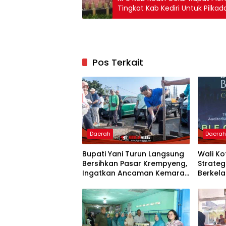
Tingkat Kab Kediri Untuk Pilka
Pos Terkait
Daerah
Daera
Bupati Yani Turun Langsung
Wali K
Bersihkan Pasar Krempyeng,
Strate
Ingatkan Ancaman Kemarau
Berkela
Panjang
Nasion