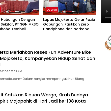
h
Daerah
t Hubungan Dengan
Lapas Mojokerto Gelar Razia
 Sekitar, PT SGN MKSO
Gabungan, Pastikan Zero
Dhoho Kembali
Handphone dan Narkoba
an Bantuan Gula
erta Meriahkan Reses Fun Adventure Bike
 Mojokerto, Kampanyekan Hidup Sehat dan
M
6/2026 11:32 AM
lasmedia.com– Dalam rangka memperingati Hari Ulang
it Satukan Ribuan Warga, Kirab Budaya
irit Majapahit di Hari Jadi ke-108 Kota