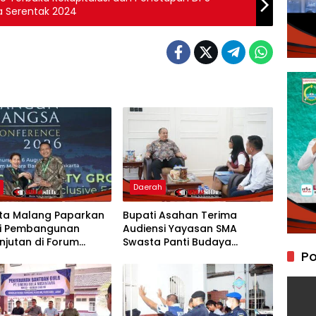
da Serentak 2024
h
Daerah
ota Malang Paparkan
Bupati Asahan Terima
gi Pembangunan
Audiensi Yayasan SMA
njutan di Forum
Swasta Panti Budaya
Po
al CNN Indonesia
Kisaran, Apresiasi Prestasi
Grace Natalie Sagala