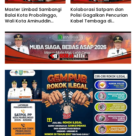
Master Limbad Sambangi
Kolaborasi Satpam dan
Balai Kota Probolinggo,
Polisi Gagalkan Pencurian
Wali Kota Aminuddin
Kabel Tembaga di
Sambut Hangat Kunjungan
Kawasan Industri Gresik
Silaturahmi