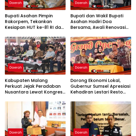
Daerah
Daerah
Bupati Asahan Pimpin
Bupati dan Wakil Bupati
Rakorpem, Tekankan
Asahan Hadiri Doa
Kesiapan HUT ke-81 RI dan
Bersama, Awali Renovasi
Penyusunan Program
Gedung Kantor Imigrasi
Prioritas 2027
Daerah
Daerah
Kabupaten Malang
Dorong Ekonomi Lokal,
Perkuat Jejak Peradaban
Gubernur Sumsel Apresiasi
Nusantara Lewat Kongres
Kehadiran Lestari Resto
Kebudayaan
Dengan Promo Grand
Opening 50%
Daerah
Daerah