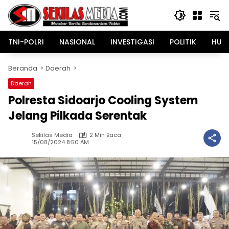
Langsung
ke
konten
TNI-POLRI
NASIONAL
INVESTIGASI
POLITIK
HUK
Beranda
Daerah
Daerah
Polresta Sidoarjo Cooling System
Jelang Pilkada Serentak
Sekilas Media
2 Min Baca
15/08/2024 8:50 AM