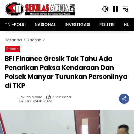
Langsung
ke
konten
TNI-POLRI
NASIONAL
INVESTIGASI
POLITIK
HUK
Beranda
Daerah
Daerah
BFI Finance Gresik Tak Tahu Ada
Penarikan Paksa Kendaraan Dan
Polsek Manyar Turunkan Personilnya
di TKP
Sekilas Media
3 Min Baca
15/08/2024 8:52 AM