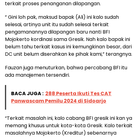
terkait proses penanganan dilapangan.
” Gini loh pak, maksud bapak (Ali) ini kalo sudah
selesai, artinya unit itu sudah selesai terkait
pengamanannya dilapangan baru nanti BFI
Mojokerto kordinasi sama Gresik. Nah kalo bapak ini
belum tahu terkait kasus ini kemungkinan besar, dari
DC unit belum diserahkan ke pihak kami,” terangnya.
Fauzan juga menuturkan, bahwa percabang BFI itu
ada manajemen tersendiri.
BACA JUGA :
288 Peserta Ikuti Tes CAT
Panwascam Pemilu 2024 di Sidoarjo
“Terkait masalah ini, kalo cabang BFI gresik ini kan ya
memang khusus untuk kota-kota Gresik. Kalo terkait
masalahnya Mojokerto (Kreditur) sebenarnya