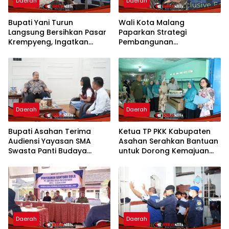
Daerah
Daerah
Bupati Yani Turun
Wali Kota Malang
Langsung Bersihkan Pasar
Paparkan Strategi
Krempyeng, Ingatkan
Pembangunan
Ancaman Kemarau
Berkelanjutan di Forum
Panjang
Nasional CNN Indonesia
Daerah
Daerah
Bupati Asahan Terima
Ketua TP PKK Kabupaten
Audiensi Yayasan SMA
Asahan Serahkan Bantuan
Swasta Panti Budaya
untuk Dorong Kemajuan
Kisaran, Apresiasi Prestasi
Usaha Poklak Kelurahan
Grace Natalie Sagala
Sentang
Daerah
Daerah