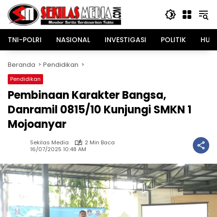
Langsung
ke
konten
TNI-POLRI
NASIONAL
INVESTIGASI
POLITIK
HUK
Beranda
Pendidikan
Pendidikan
Pembinaan Karakter Bangsa,
Danramil 0815/10 Kunjungi SMKN 1
Mojoanyar
Sekilas Media
2 Min Baca
16/07/2025 10:48 AM