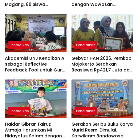
Magang, 80 Siswa
dengan Wawasan
Disiapkan Tembus Dunia
Kebangsaan
Kerja Jepang
Pendidikan
Pendidikan
Akademisi UNJ Kenalkan AI
Gebyar HAN 2026, Pemkab
sebagai Reflective
Mojokerto Serahkan
Feedback Tool untuk Guru
Beasiswa Rp421,7 Juta dan
SD Kota Depok
Perkuat Literasi Anak Lewat
Peluncuran Dua Buku
Pendidikan
Pendidikan
Haidar Gibran Fairuz
Gerakan Seribu Buku Karya
Atmaja Harumkan MI
Murid Resmi Dimulai,
Hidayatus Salam dengan
Korwilcam Bondowoso