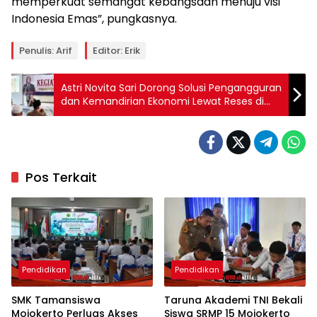
memperkuat semangat kebangsaan menuju visi
Indonesia Emas”, pungkasnya.
Penulis: Arif
Editor: Erik
Astri Novita Sari Dorong Solusi Pengangguran
dan Kemandirian Ekonomi Lewat Reses di
Dapil VI
Pos Terkait
Pendidikan
Pendidikan
SMK Tamansiswa
Taruna Akademi TNI Bekali
Mojokerto Perluas Akses
Siswa SRMP 15 Mojokerto