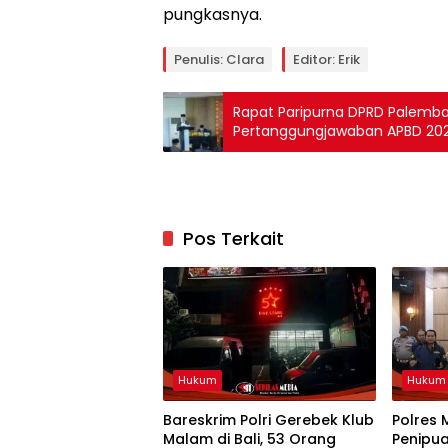
pungkasnya.
Penulis: Clara
Editor: Erik
Rapat Paripurna DPRD Palemb
Pertanggungjawaban APBD 20
Pos Terkait
Hukum
Hukum
Bareskrim Polri Gerebek Klub
Polres 
Malam di Bali, 53 Orang
Penipu