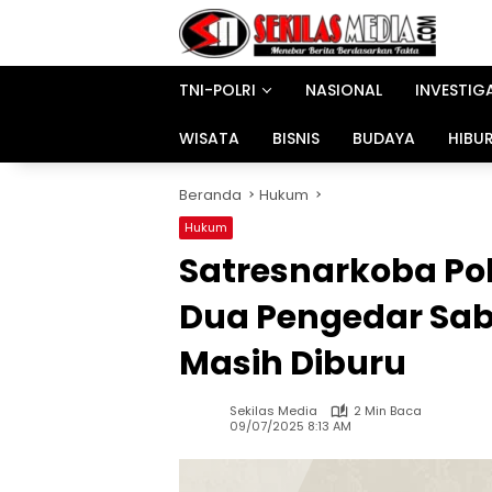
Langsung
ke
konten
TNI-POLRI
NASIONAL
INVESTIG
WISATA
BISNIS
BUDAYA
HIBU
Beranda
Hukum
Hukum
Satresnarkoba Po
Dua Pengedar Sab
Masih Diburu
Sekilas Media
2 Min Baca
09/07/2025 8:13 AM