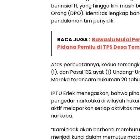
berinisial H, yang hingga kini masi
Orang (DPO). Identitas lengkap ba
pendalaman tim penyidik.
BACA JUGA :
Bawaslu Mulai Pe
Pidana Pemilu di TPS Desa Te
Atas perbuatannya, kedua tersangka d
(1), dan Pasal 132 ayat (1) Undang
Mereka terancam hukuman 20 tahun
IPTU Eriek menegaskan, bahwa piha
pengedar narkotika di wilayah huku
aktif melaporkan setiap aktivitas 
narkoba.
“Kami tidak akan berhenti memburu
menjadi kunci dalam memutus mata 