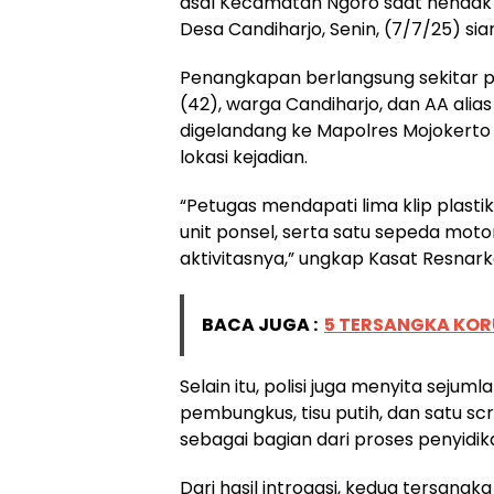
asal Kecamatan Ngoro saat hendak 
Desa Candiharjo, Senin, (7/7/25) sia
Penangkapan berlangsung sekitar pu
(42), warga Candiharjo, dan AA alia
digelandang ke Mapolres Mojokerto 
lokasi kejadian.
“Petugas mendapati lima klip plastik
unit ponsel, serta satu sepeda mot
aktivitasnya,” ungkap Kasat Resnark
BACA JUGA :
5 TERSANGKA KOR
Selain itu, polisi juga menyita sejuml
pembungkus, tisu putih, dan satu scr
sebagai bagian dari proses penyidik
Dari hasil introgasi, kedua tersan