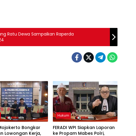
ang Ratu Dewa Sampaikan Raperda
24
Hukum
Mojokerto Bongkar
FERADI WPI Siapkan Laporan
an Lowongan Kerja,
ke Propam Mabes Polri,