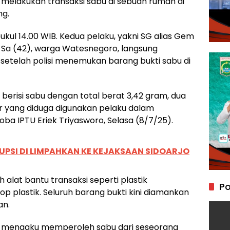
melakukan transaksi sabu di sebuah rumah di
ng.
kul 14.00 WIB. Kedua pelaku, yakni SG alias Gem
s Sa (42), warga Watesnegoro, langsung
setelah polisi menemukan barang bukti sabu di
 berisi sabu dengan total berat 3,42 gram, dua
or yang diduga digunakan pelaku dalam
oba IPTU Eriek Triyasworo, Selasa (8/7/25).
UPSI DI LIMPAHKAN KE KEJAKSAAN SIDOARJO
ah alat bantu transaksi seperti plastik
Po
op plastik. Seluruh barang bukti kini diamankan
an.
gka mengaku memperoleh sabu dari seseorang