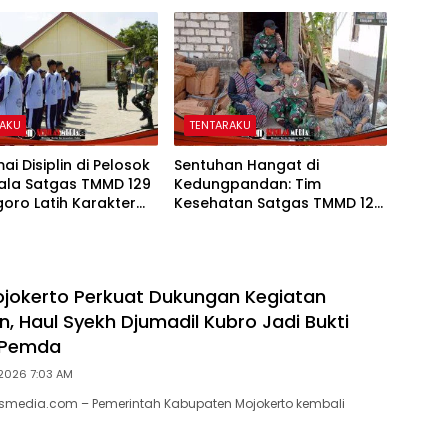
DN Kesongo 1 Jadi
Kesongo Rapi dan Aman
Belajar Nyaman
RAKU
TENTARAKU
i Disiplin di Pelosok
Sentuhan Hangat di
Kala Satgas TMMD 129
Kedungpandan: Tim
oro Latih Karakter
Kesehatan Satgas TMMD 129
SMPN Satu Atap
Bojonegoro Mengabdi
go
Tanpa Batas, Menjaga
Kesehatan Warga
jokerto Perkuat Dukungan Kegiatan
 Haul Syekh Djumadil Kubro Jadi Bukti
 Pemda
2026 7:03 AM
lasmedia.com – Pemerintah Kabupaten Mojokerto kembali