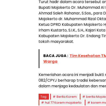
Turut hadir dalam acara tersebut ant
Bupati Mojokerto Dr. Muhammad Al Ba
Ahmad Saleh Rahanar, S.Sos., para 
Mojokerto dr. Muhammad Rizal Oktav
Ketua DPRD Kabupaten Mojokerto Hj. A
Irham Kustarto, S.I.K., S.H., Kajari Ko
Kabupaten Mojokerto Dr. Endang Tirt
tokoh masyarakat.
BACA JUGA :
Tim Kesehatan T
Warga
Kemeriahan acara ini menjadi bukti
082/CPYJ berharap tradisi kebersama
dalam menjaga kedaulatan dan me
Tag:
Berita Korem
berita Mojok
hut 77 Korem mojokerto
korem mo