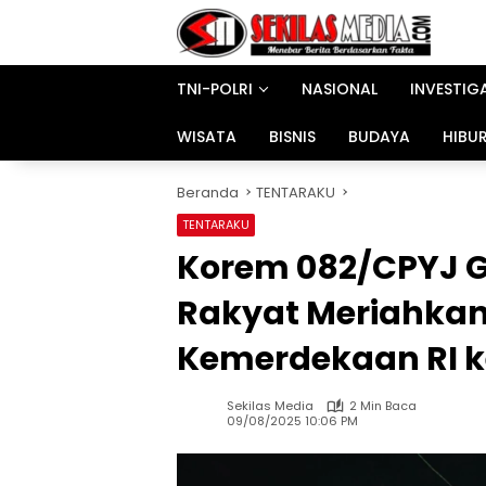
Langsung
ke
konten
TNI-POLRI
NASIONAL
INVESTIG
WISATA
BISNIS
BUDAYA
HIBU
Beranda
TENTARAKU
TENTARAKU
Korem 082/CPYJ G
Rakyat Meriahkan
Kemerdekaan RI 
Sekilas Media
2 Min Baca
09/08/2025 10:06 PM