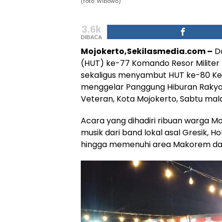
(foto: Wibowo)
3.6k
DIBACA
Mojokerto,Sekilasmedia.com –
Da
(HUT) ke-77 Komando Resor Militer
sekaligus menyambut HUT ke-80 Ke
menggelar Panggung Hiburan Rakya
Veteran, Kota Mojokerto, Sabtu mal
Acara yang dihadiri ribuan warga Mo
musik dari band lokal asal Gresik, 
hingga memenuhi area Makorem dan