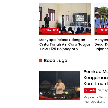
PKL di Rest Area Kesongo
Sulap S
Rumah 
TENTARAKU
TENTA
Menyapa Pelosok dengan
Menyema
Cinta Tanah Air: Cara Satgas
Desa: 
TMMD 129 Bojonegoro
Bojoneg
Menyiapkan Pemimpin Masa
Siswa 
Depan
Keson
Baca Juga
Pemkab Mo
Keagamaan,
Komitmen
Daerah
02/07/
Mojokerto, Seki
menegaskan…