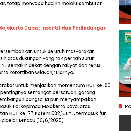
ajar, tetap menyapa hadirin melalui sambutan
Mojokerto Dapat Insentif dan Perlindungan
 persembahkan untuk seluruh masyarakat
sih atas dukungan yang tak pernah surut.
PYJ semakin dekat dengan rakyat dan terus
ta ketertiban wilayah,” ujarnya.
yarakat untuk menjadikan momentum HUT ke-80
 pentingnya semangat persatuan, gotong
embangun bangsa. Ia pun menyampaikan
Po
rmasuk Forkopimda Mojokerto Raya, atas
atan HUT ke-77 Korem 082/CPYJ, termasuk fun
digelar Minggu (10/8/2025).