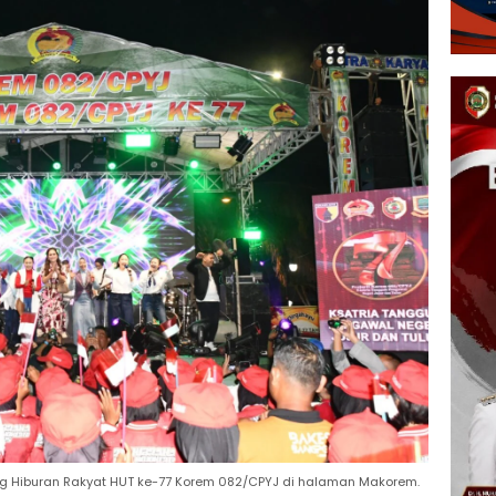
 Hiburan Rakyat HUT ke-77 Korem 082/CPYJ di halaman Makorem.