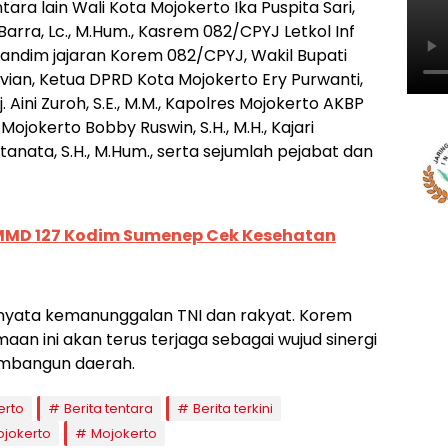
ara lain Wali Kota Mojokerto Ika Puspita Sari,
rra, Lc., M.Hum., Kasrem 082/CPYJ Letkol Inf
Dandim jajaran Korem 082/CPYJ, Wakil Bupati
ian, Ketua DPRD Kota Mojokerto Ery Purwanti,
ini Zuroh, S.E., M.M., Kapolres Mojokerto AKBP
ta Mojokerto Bobby Ruswin, S.H., M.H., Kajari
anata, S.H., M.Hum., serta sejumlah pejabat dan
MMD 127 Kodim Sumenep Cek Kesehatan
 nyata kemanunggalan TNI dan rakyat. Korem
an ini akan terus terjaga sebagai wujud sinergi
mbangun daerah.
erto
Berita tentara
Berita terkini
jokerto
Mojokerto