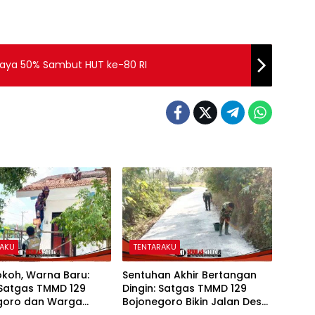
Daya 50% Sambut HUT ke-80 RI
RAKU
TENTARAKU
okoh, Warna Baru:
Sentuhan Akhir Bertangan
 Satgas TMMD 129
Dingin: Satgas TMMD 129
goro dan Warga
Bojonegoro Bikin Jalan Desa