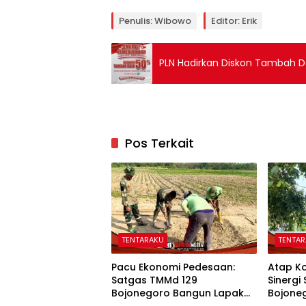
Penulis: Wibowo
Editor: Erik
PLN Hadirkan Diskon Tambah 
Pos Terkait
TENTARAKU
TENTA
Pacu Ekonomi Pedesaan:
Atap K
Satgas TMMd 129
Sinergi
Bojonegoro Bangun Lapak
Bojone