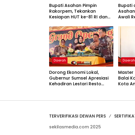
Bupati Asahan Pimpin
Bupati 
Rakorpem, Tekankan
Asahan
Kesiapan HUT ke-81 RI dan
Awali 
Penyusunan Program
Kantor 
Prioritas 2027
Daerah
Daera
Dorong Ekonomi Lokal,
Master
Gubernur Sumsel Apresiasi
Balai K
Kehadiran Lestari Resto
Kota A
Dengan Promo Grand
Hangat
Opening 50%
Silatur
TERVERIFIKASI DEWAN PERS
SERTIFIKA
sekilasmedia.com 2025