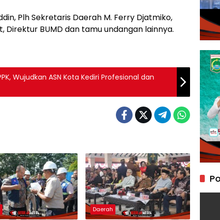
din, Plh Sekretaris Daerah M. Ferry Djatmiko,
at, Direktur BUMD dan tamu undangan lainnya.
K, Wujudkan ASN Kota Kediri Profesional dan
Po
h
Daerah