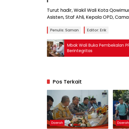
Turut hadir, Wakil Wali Kota Qowimud
Asisten, Staf Ahli, Kepala OPD, Cam
Penulis: Saman
Editor: Erik
Mbak Wali Buka Pembekalan PPP
Berintegritas
Pos Terkait
Daerah
Daera