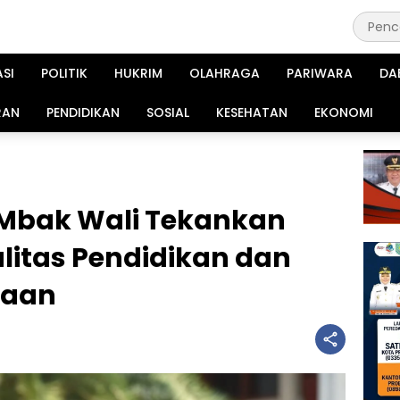
ASI
POLITIK
HUKRIM
OLAHRAGA
PARIWARA
DA
RAN
PENDIDIKAN
SOSIAL
KESEHATAN
EKONOMI
, Mbak Wali Tekankan
litas Pendidikan dan
saan