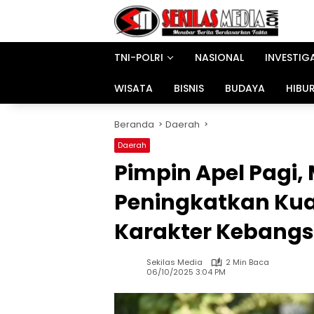
Langsung
ke
konten
TNI-POLRI
NASIONAL
INVESTIG
WISATA
BISNIS
BUDAYA
HIBU
Beranda
Daerah
Daerah
Pimpin Apel Pagi
Peningkatkan Kua
Karakter Kebang
Sekilas Media
2 Min Baca
06/10/2025 3:04 PM