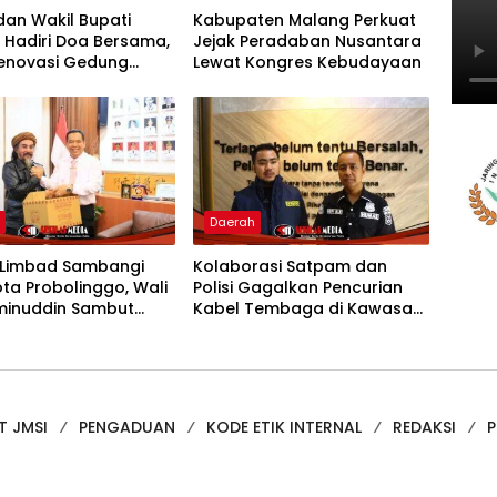
dan Wakil Bupati
Kabupaten Malang Perkuat
 Hadiri Doa Bersama,
Jejak Peradaban Nusantara
Renovasi Gedung
Lewat Kongres Kebudayaan
Imigrasi
h
Daerah
 Limbad Sambangi
Kolaborasi Satpam dan
ota Probolinggo, Wali
Polisi Gagalkan Pencurian
minuddin Sambut
Kabel Tembaga di Kawasan
 Kunjungan
Industri Gresik
ahmi
T JMSI
PENGADUAN
KODE ETIK INTERNAL
REDAKSI