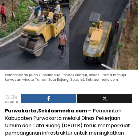
Pembenahan jalan Cipeundeuy-Pondok Bungur, akses utama menuju
kawasan wisata Taman Batu Bojong (foto; Ist/Sekilasmedia.com)
3.3k
DIBACA
Purwakarta,Sekilasmedia.com –
Pemerintah
Kabupaten Purwakarta melalui Dinas Pekerjaan
Umum dan Tata Ruang (DPUTR) terus memperkuat
pembangunan infrastruktur untuk meningkatkan