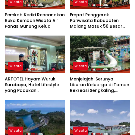
Wisata
Wisata
Pemkab Kediri Rencanakan
Empat Penggerak
Buka Kembali Wisata Air
Pariwisata Kabupaten
Panas Gunung Kelud
Malang Masuk 50 Besar
Local Hero in Tourism 2026
Wisata
Wisata
ARTOTEL Hayam Wuruk
Menjelajahi Serunya
Surabaya, Hotel Lifestyle
Liburan Keluarga di Taman
yang Padukan
Rekreasi Sengkaling,
Kenyamanan, Seni, dan
Wisata Legendaris yang
Lokasi Strategis
Tak Pernah Kehilangan
Pesona
Wisata
Wisata