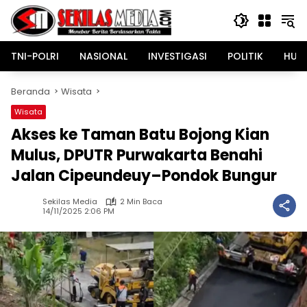
Langsung
ke
konten
TNI-POLRI
NASIONAL
INVESTIGASI
POLITIK
HUK
Beranda
Wisata
Wisata
Akses ke Taman Batu Bojong Kian
Mulus, DPUTR Purwakarta Benahi
Jalan Cipeundeuy–Pondok Bungur
Sekilas Media
2 Min Baca
14/11/2025 2:06 PM