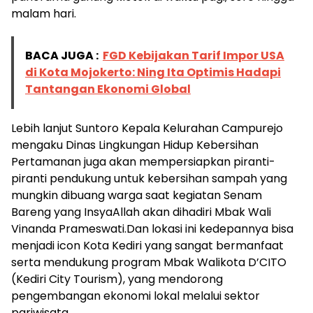
malam hari.
BACA JUGA :
FGD Kebijakan Tarif Impor USA
di Kota Mojokerto: Ning Ita Optimis Hadapi
Tantangan Ekonomi Global
Lebih lanjut Suntoro Kepala Kelurahan Campurejo
mengaku Dinas Lingkungan Hidup Kebersihan
Pertamanan juga akan mempersiapkan piranti-
piranti pendukung untuk kebersihan sampah yang
mungkin dibuang warga saat kegiatan Senam
Bareng yang InsyaAllah akan dihadiri Mbak Wali
Vinanda Prameswati.Dan lokasi ini kedepannya bisa
menjadi icon Kota Kediri yang sangat bermanfaat
serta mendukung program Mbak Walikota D’CITO
(Kediri City Tourism), yang mendorong
pengembangan ekonomi lokal melalui sektor
pariwisata.