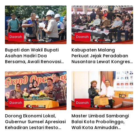
Jadi Pusat Pemberdayaan
Penyusunan Program
Prioritas 2027
Daerah
Daerah
Bupati dan Wakil Bupati
Kabupaten Malang
Asahan Hadiri Doa
Perkuat Jejak Peradaban
Bersama, Awali Renovasi
Nusantara Lewat Kongres
Gedung Kantor Imigrasi
Kebudayaan
Daerah
Daerah
Dorong Ekonomi Lokal,
Master Limbad Sambangi
Gubernur Sumsel Apresiasi
Balai Kota Probolinggo,
Kehadiran Lestari Resto
Wali Kota Aminuddin
Dengan Promo Grand
Sambut Hangat Kunjungan