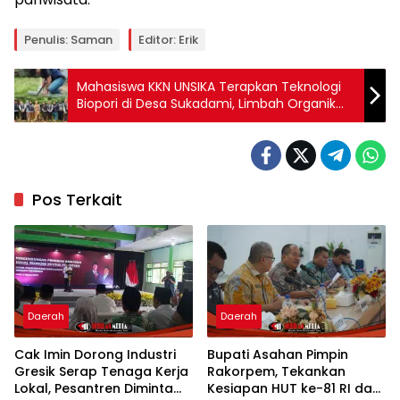
Penulis: Saman
Editor: Erik
Mahasiswa KKN UNSIKA Terapkan Teknologi
Biopori di Desa Sukadami, Limbah Organik
Diolah Jadi Kompos
Pos Terkait
Daerah
Daerah
Cak Imin Dorong Industri
Bupati Asahan Pimpin
Gresik Serap Tenaga Kerja
Rakorpem, Tekankan
Lokal, Pesantren Diminta
Kesiapan HUT ke-81 RI dan