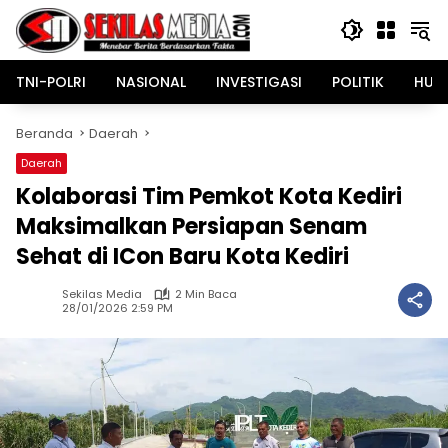
Langsung
ke
konten
TNI-POLRI
NASIONAL
INVESTIGASI
POLITIK
HUK
Beranda
Daerah
Daerah
Kolaborasi Tim Pemkot Kota Kediri
Maksimalkan Persiapan Senam
Sehat di ICon Baru Kota Kediri
Sekilas Media
2 Min Baca
28/01/2026 2:59 PM