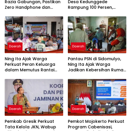
Razia Gabungan, Pastikan
Desa Kedunggede
Zero Handphone dan
Rampung 100 Persen,
Narkoba
Permudah Mobilitas dan
Dongkrak Aktivitas Warga
Daerah
Daerah
Ning Ita Ajak Warga
Pantau PSN di Sidomulyo,
Perkuat Peran Keluarga
Ning Ita Ajak Warga
dalam Memutus Rantai
Jadikan Kebersihan Rumah
Penyalahgunaan Narkoba
sebagai Budaya Hidup
Sehat
Daerah
Daerah
Pemkab Gresik Perkuat
Pemkot Mojokerto Perkuat
Tata Kelola JKN, Wabup
Program Cabenisasi,