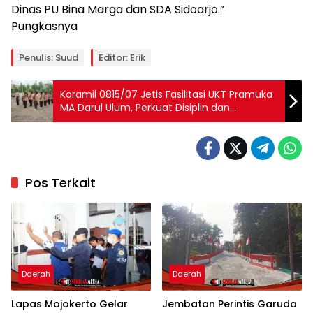
Dinas PU Bina Marga dan SDA Sidoarjo.”
Pungkasnya
Penulis: Suud
Editor: Erik
Koramil 0815/07 Jetis Fasilitasi UKT Pramuka
MA Darul Ulum, Perkuat Disiplin dan
Wawasan Kebangsaan
Pos Terkait
Daerah
Daerah
Lapas Mojokerto Gelar
Jembatan Perintis Garuda