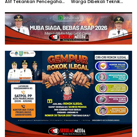
Alif Tekankan Pencegahan
Warga Dibekali Teknik
Fraud
Budidaya Cabai dan
Peluang Usaha