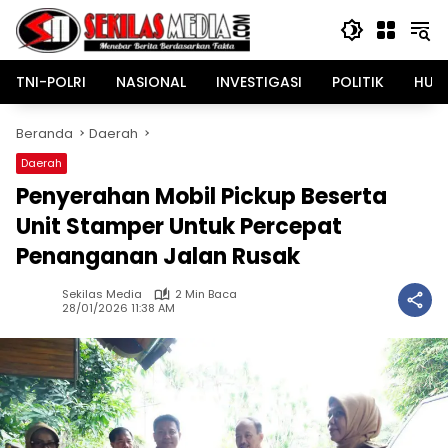
Langsung
ke
konten
TNI-POLRI
NASIONAL
INVESTIGASI
POLITIK
HUK
Beranda
Daerah
Daerah
Penyerahan Mobil Pickup Beserta
Unit Stamper Untuk Percepat
Penanganan Jalan Rusak
Sekilas Media
2 Min Baca
28/01/2026 11:38 AM