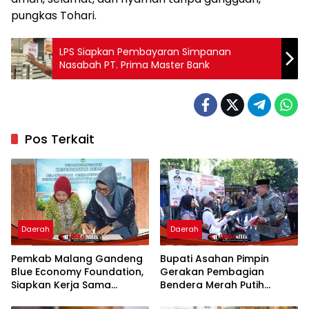
pungkas Tohari.
LPS Siapkan Pembayaran Simpanan
Nasabah PT. Prima Master Bank
Pos Terkait
Daerah
Daerah
Pemkab Malang Gandeng
Bupati Asahan Pimpin
Blue Economy Foundation,
Gerakan Pembagian
Siapkan Kerja Sama
Bendera Merah Putih
Strategis Dorong Ekonomi
Semarakkan Bulan