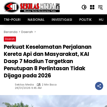
Langsung
ke
konten
TNI-POLRI
NASIONAL
INVESTIGASI
POLITIK
HUK
Beranda
Daerah
Daerah
Perkuat Keselamatan Perjalanan
Kereta Api dan Masyarakat, KAI
Daop 7 Madiun Targetkan
Penutupan 8 Perlintasan Tidak
Dijaga pada 2026
Sekilas Media
2 Min Baca
28/01/2026 9:45 AM