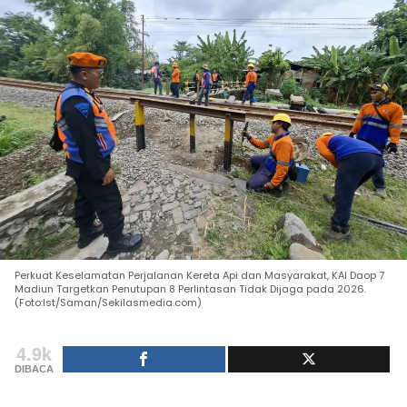
Perkuat Keselamatan Perjalanan Kereta Api dan Masyarakat, KAI Daop 7
Madiun Targetkan Penutupan 8 Perlintasan Tidak Dijaga pada 2026.
(Foto:Ist/Saman/Sekilasmedia.com)
4.9k
DIBACA