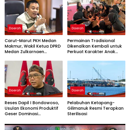
Berkelanjutan
Kemerdekaan
Daerah
Daerah
Carut-Marut PKH Medan
Permainan Tradisional
Makmur, Wakil Ketua DPRD
Dikenalkan Kembali untuk
Medan Zulkarnaen
Perkuat Karakter Anak
Pertanyakan Keseriusan
Kota Mojokerto
Pemko Salurkan Bansos
Daerah
Daerah
Reses Dapil I Bondowoso,
Pelabuhan Ketapang-
Usulan Ekonomi Produktif
Gilimanuk Resmi Terapkan
Geser Dominasi
Sterilisasi
Infrastruktur