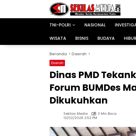
Langsung
ke
konten
TNI-POLRI
NASIONAL
INVESTIG
WISATA
BISNIS
BUDAYA
HIBU
Beranda
Daerah
Daerah
Dinas PMD Tekank
Forum BUMDes Ma
Dikukuhkan
Sekilas Media
2 Min Baca
13/02/2026 2:52 PM