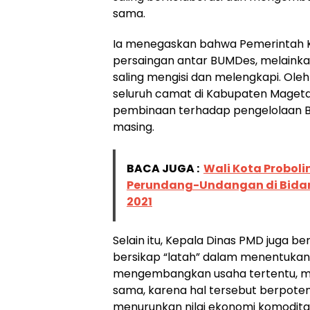
sama.
Ia menegaskan bahwa Pemerintah 
persaingan antar BUMDes, melaink
saling mengisi dan melengkapi. Oleh
seluruh camat di Kabupaten Mageta
pembinaan terhadap pengelolaan 
masing.
BACA JUGA :
Wali Kota Proboli
Perundang-Undangan di Bidan
2021
Selain itu, Kepala Dinas PMD juga
bersikap “latah” dalam menentukan 
mengembangkan usaha tertentu, mak
sama, karena hal tersebut berpote
menurunkan nilai ekonomi komodita