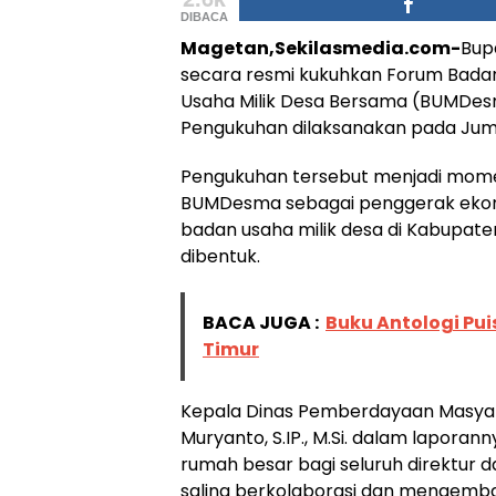
DIBACA
Magetan,Sekilasmedia.com-
Bupa
secara resmi kukuhkan Forum Bada
Usaha Milik Desa Bersama (BUMDes
Pengukuhan dilaksanakan pada Juma
Pengukuhan tersebut menjadi mo
BUMDesma sebagai penggerak ekono
badan usaha milik desa di Kabupat
dibentuk.
BACA JUGA :
Buku Antologi Pu
Timur
Kepala Dinas Pemberdayaan Masya
Muryanto, S.IP., M.Si. dalam lapor
rumah besar bagi seluruh direktur
saling berkolaborasi dan mengemb