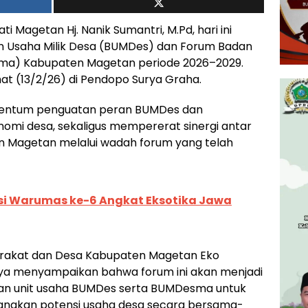
ti Magetan Hj. Nanik Sumantri, M.Pd, hari ini
n Usaha Milik Desa (BUMDes) dan Forum Badan
ma) Kabupaten Magetan periode 2026–2029.
t (13/2/26) di Pendopo Surya Graha.
mentum penguatan peran BUMDes dan
mi desa, sekaligus mempererat sinergi antar
en Magetan melalui wadah forum yang telah
isi Warumas ke-6 Angkat Eksotika Jawa
rakat dan Desa Kabupaten Magetan Eko
annya menyampaikan bahwa forum ini akan menjadi
 dan unit usaha BUMDes serta BUMDesma untuk
angkan potensi usaha desa secara bersama-