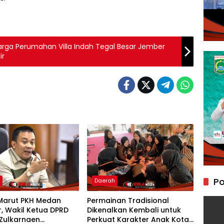
ga Perumahan Villa Indah Tegal Besar Jember
ir
Po
h
Daerah
Marut PKH Medan
Permainan Tradisional
, Wakil Ketua DPRD
Dikenalkan Kembali untuk
Zulkarnaen
Perkuat Karakter Anak Kota