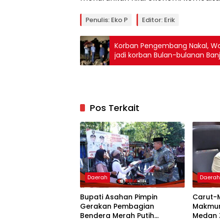
Penulis: Eko P
Editor: Erik
Korban Pengembang Nakal, War
jadi korban Bulan-bulanan Banj
Pos Terkait
Daerah
Daera
Bupati Asahan Pimpin
Carut-
Gerakan Pembagian
Makmur
Bendera Merah Putih
Medan 