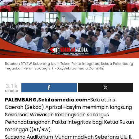
Ratusan RT/RW Seberang Ulu II Teken Pakta Integritas, Sekda Palembang
Tegaskan Peran Strategis. ( Foto/Sekilasmedia.Com/Nn)
3.1k
DIBACA
PALEMBANG,Sekilasmedia.com
-Sekretaris
Daerah (Sekda) Aprizal Hasyim memimpin langsung
Sosialisasi Wawasan Kebangsaan sekaligus
Penandatanganan Pakta Integritas bagi Ketua Rukun
tetangga ((Rt/Rw).
Suasana Auditorium Muhammadiyah Seberang Ulu II,