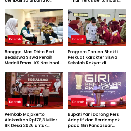
Kembali Salurkan 216
Timur Terus Bertumbuh,
Bantuan Pertanian Bagi
menunjukan Kuatnya Basis
Petani
Menabung Nasabah
Daerah
Daerah
Bangga, Mas Dhito Beri
Program Taruna Bhakti
Beasiswa Siswa Peraih
Perkuat Karakter Siswa
Medali Emas LKS Nasional
Sekolah Rakyat di
2026
Mojokerto
Daerah
Daerah
Pemkab Mojokerto
Bupati Yani Dorong Pers
Alokasikan Rp178,3 Miliar
Adaptif dan Berdampak
BK Desa 2026 untuk
pada Giri Pancasuar
Percepat Pembangunan
Awards 2026