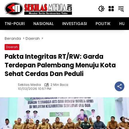
Langsung
ke
konten
TNI-POLRI
NASIONAL
INVESTIGASI
POLITIK
HUK
Beranda
Daerah
Daerah
Pakta Integritas RT/RW: Garda
Terdepan Palembang Menuju Kota
Sehat Cerdas Dan Peduli
Sekilas Media
2 Min Baca
10/02/2026 10:57 PM