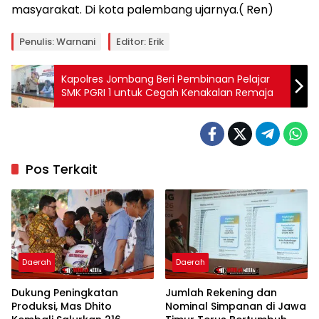
masyarakat. Di kota palembang ujarnya.( Ren)
Penulis: Warnani
Editor: Erik
Kapolres Jombang Beri Pembinaan Pelajar
SMK PGRI 1 untuk Cegah Kenakalan Remaja
Pos Terkait
Daerah
Daerah
Dukung Peningkatan
Jumlah Rekening dan
Produksi, Mas Dhito
Nominal Simpanan di Jawa